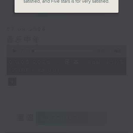
satisfied, and Five stars is for very satisfied.
最新
LATEST
07/08/2026
音乐中年
0
seconds
00:00
50:04
of
50
07/08/2026 - 足本 Full (HKT
minutes,
12:00 - 13:00)
4
seconds
重温
CATCHUP