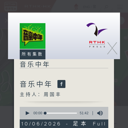
ENG
/
繁
×
全新 RTHK On The Go
取得
一手掌握 RTHK 电台、电视节目
X
所有集数
音乐中年
音乐中年
主持人：周国丰
0
seconds
00:00
51:42
of
51
10/06/2026 - 足本 Full
minutes,