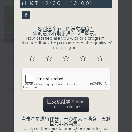
(HKT 12:00 - 13:00)
42
seconds
音乐中年
电台直播
您对这个节目的满意程度？
您的意见有助于提升节目质素。
所有集数
How satisfied are you with this program?
Your feedback helps to improve the quality of
the program.
☆
☆
☆
☆
☆
您喜欢这个节目吗?
简介
GIST
主持人：周国丰
提交及继续 Submit
and Continue
点击星星进行评分：一颗星为不满意，五颗
星为非常满意。
Click on the stars to rate: One star is for not