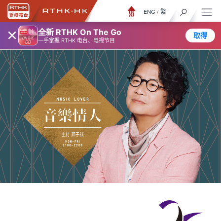
ENG
/
繁
×
全新 RTHK On The Go
取得
一手掌握 RTHK 电台、电视节目