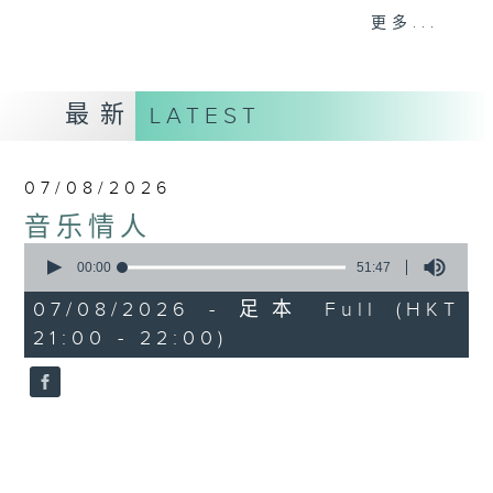
音。
更多...
嚟到夜晚，唔好再执着过去嘅遗憾，亦唔好预支未来
嘅忧愁。
最新
LATEST
让音符代替动作，让歌词代替说话。
07/08/2026
我系郑子诚，
音乐情人
又或者你可以叫我做
0
seconds
00:00
51:47
音乐情人。
of
51
07/08/2026 - 足本 Full (HKT
minutes,
21:00 - 22:00)
47
seconds