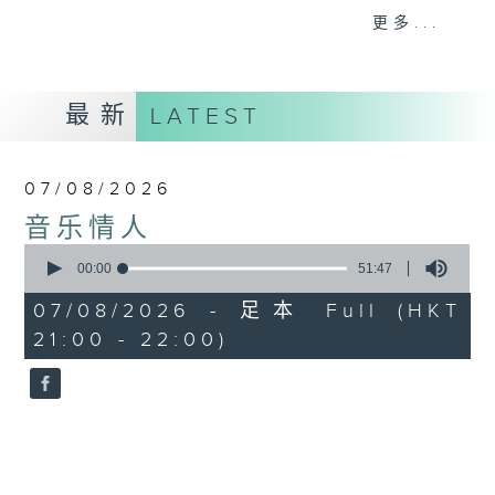
音。
更多...
嚟到夜晚，唔好再执着过去嘅遗憾，亦唔好预支未来
嘅忧愁。
最新
LATEST
让音符代替动作，让歌词代替说话。
07/08/2026
我系郑子诚，
音乐情人
又或者你可以叫我做
0
seconds
00:00
51:47
音乐情人。
of
51
07/08/2026 - 足本 Full (HKT
minutes,
21:00 - 22:00)
47
seconds