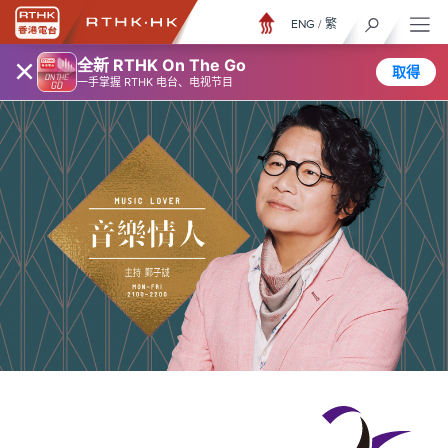
ENG
/
繁
×
全新 RTHK On The Go
取得
一手掌握 RTHK 电台、电视节目