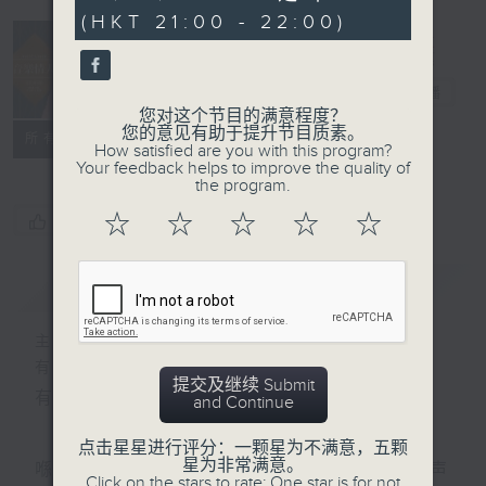
minutes,
(HKT 21:00 - 22:00)
44
seconds
音乐情人
电台直播
您对这个节目的满意程度？
您的意见有助于提升节目质素。
联络
所有集数
How satisfied are you with this program?
Your feedback helps to improve the quality of
the program.
☆
☆
☆
☆
☆
您喜欢这个节目吗?
简介
GIST
主持人：郑子诚
有时候，太多嘅说话，挤压咗聆听嘅空间。
提交及继续 Submit
有时候，太多嘅动作，会令你失去咗安静嘅能力。
and Continue
点击星星进行评分：一颗星为不满意，五颗
星为非常满意。
喺日间，你穿越过重重嘅人群，接收四方八面嘅声
Click on the stars to rate: One star is for not