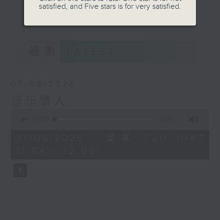
satisfied, and Five stars is for very satisfied.
音。
更多...
嚟到夜晚，唔好再执着过去嘅遗憾，亦唔好预支未来
嘅忧愁。
最新
LATEST
让音符代替动作，让歌词代替说话。
07/08/2026
我系郑子诚，
音乐情人
又或者你可以叫我做
0
seconds
00:00
56:00
音乐情人。
of
56
07/08/2026 - 足本 Full (HKT
minutes,
21:04 - 22:00)
0
seconds