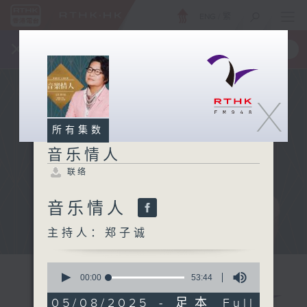
ENG
/
繁
×
全新 RTHK On The Go
取得
一手掌握 RTHK 电台、电视节目
X
所有集数
音乐情人
联络
音乐情人
主持人：郑子诚
0
seconds
00:00
53:44
of
53
05/08/2025 - 足本 Full