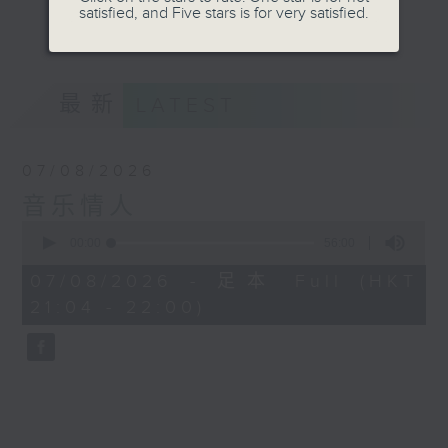
satisfied, and Five stars is for very satisfied.
音。
更多...
嚟到夜晚，唔好再执着过去嘅遗憾，亦唔好预支未来
嘅忧愁。
最新
LATEST
让音符代替动作，让歌词代替说话。
07/08/2026
我系郑子诚，
音乐情人
又或者你可以叫我做
0
seconds
00:00
56:00
音乐情人。
of
56
07/08/2026 - 足本 Full (HKT
minutes,
21:04 - 22:00)
0
seconds