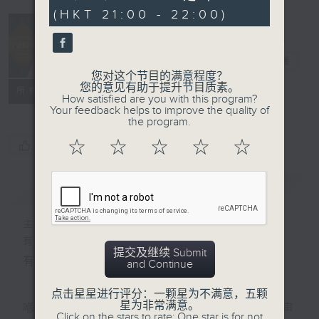
seconds
(HKT 21:00 - 22:00)
音乐情人
电台直播
您对这个节目的满意程度？
您的意见有助于提升节目质素。
联络
所有集数
How satisfied are you with this program?
Your feedback helps to improve the quality of
the program.
☆
☆
☆
☆
☆
您喜欢这个节目吗?
简介
GIST
主持人：郑子诚
有时候，太多嘅说话，挤压咗聆听嘅空间。
提交及继续 Submit
有时候，太多嘅动作，会令你失去咗安静嘅能力。
and Continue
点击星星进行评分：一颗星为不满意，五颗
星为非常满意。
喺日间，你穿越过重重嘅人群，接收四方八面嘅声
Click on the stars to rate: One star is for not