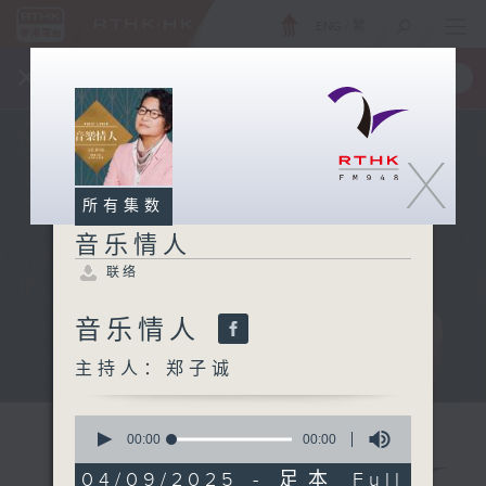
ENG
/
繁
×
全新 RTHK On The Go
取得
一手掌握 RTHK 电台、电视节目
X
所有集数
音乐情人
联络
音乐情人
主持人：郑子诚
0
seconds
00:00
00:00
of
0
04/09/2025 - 足本 Full