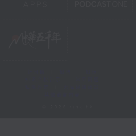
新闻稿
|
招聘
|
招标
|
知识产权告示
|
常见问题
|
私隐政策
|
无障碍播放器
|
其他语言内容
|
© 2026 rthk.hk