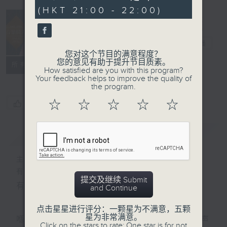
seconds
(HKT 21:00 - 22:00)
音乐情人
电台直播
您对这个节目的满意程度？
您的意见有助于提升节目质素。
联络
所有集数
How satisfied are you with this program?
Your feedback helps to improve the quality of
the program.
☆
☆
☆
☆
☆
您喜欢这个节目吗?
简介
GIST
主持人：郑子诚
有时候，太多嘅说话，挤压咗聆听嘅空间。
提交及继续 Submit
有时候，太多嘅动作，会令你失去咗安静嘅能力。
and Continue
点击星星进行评分：一颗星为不满意，五颗
星为非常满意。
喺日间，你穿越过重重嘅人群，接收四方八面嘅声
Click on the stars to rate: One star is for not