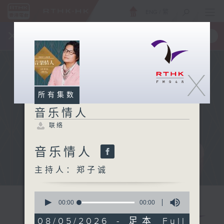
ENG
/
繁
×
全新 RTHK On The Go
取得
一手掌握 RTHK 电台、电视节目
X
所有集数
音乐情人
联络
音乐情人
主持人：郑子诚
0
seconds
00:00
00:00
of
0
08/05/2026 - 足本 Full