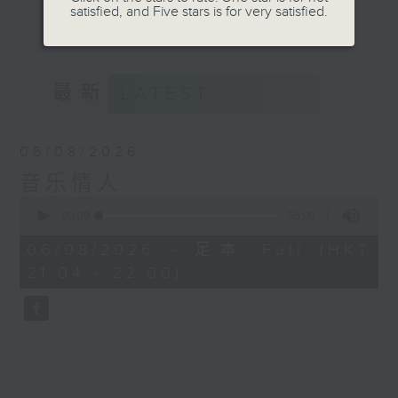
satisfied, and Five stars is for very satisfied.
音。
更多...
嚟到夜晚，唔好再执着过去嘅遗憾，亦唔好预支未来
嘅忧愁。
最新
LATEST
让音符代替动作，让歌词代替说话。
06/08/2026
我系郑子诚，
音乐情人
又或者你可以叫我做
0
seconds
00:00
56:00
音乐情人。
of
56
06/08/2026 - 足本 Full (HKT
minutes,
21:04 - 22:00)
0
seconds