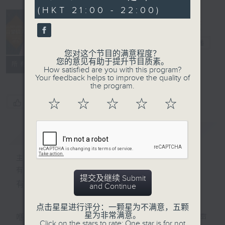
seconds
(HKT 21:00 - 22:00)
音乐情人
电台直播
您对这个节目的满意程度？
您的意见有助于提升节目质素。
联络
所有集数
How satisfied are you with this program?
Your feedback helps to improve the quality of
the program.
☆
☆
☆
☆
☆
您喜欢这个节目吗?
简介
GIST
主持人：郑子诚
有时候，太多嘅说话，挤压咗聆听嘅空间。
提交及继续 Submit
有时候，太多嘅动作，会令你失去咗安静嘅能力。
and Continue
点击星星进行评分：一颗星为不满意，五颗
星为非常满意。
喺日间，你穿越过重重嘅人群，接收四方八面嘅声
Click on the stars to rate: One star is for not