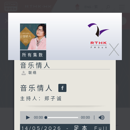
ENG
/
繁
×
全新 RTHK On The Go
取得
一手掌握 RTHK 电台、电视节目
X
所有集数
音乐情人
联络
音乐情人
主持人：郑子诚
0
seconds
00:00
00:00
of
0
14/05/2026 - 足本 Full