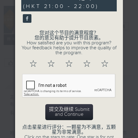
seconds
(HKT 21:00 - 22:00)
音乐情人
电台直播
您对这个节目的满意程度？
您的意见有助于提升节目质素。
联络
所有集数
How satisfied are you with this program?
Your feedback helps to improve the quality of
the program.
☆
☆
☆
☆
☆
您喜欢这个节目吗?
简介
GIST
主持人：郑子诚
有时候，太多嘅说话，挤压咗聆听嘅空间。
提交及继续 Submit
有时候，太多嘅动作，会令你失去咗安静嘅能力。
and Continue
点击星星进行评分：一颗星为不满意，五颗
星为非常满意。
喺日间，你穿越过重重嘅人群，接收四方八面嘅声
Click on the stars to rate: One star is for not