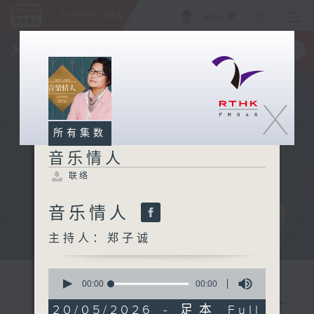
ENG
/
繁
×
全新 RTHK On The Go
取得
一手掌握 RTHK 电台、电视节目
X
所有集数
音乐情人
联络
音乐情人
主持人：郑子诚
0
seconds
00:00
00:00
of
0
20/05/2026 - 足本 Full