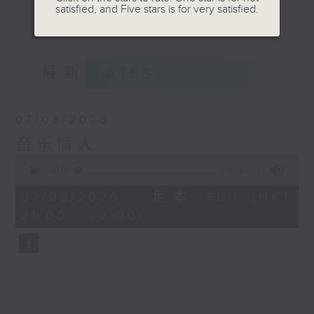
satisfied, and Five stars is for very satisfied.
音。
更多...
嚟到夜晚，唔好再执着过去嘅遗憾，亦唔好预支未来
嘅忧愁。
最新
LATEST
让音符代替动作，让歌词代替说话。
07/08/2026
我系郑子诚，
音乐情人
又或者你可以叫我做
0
seconds
00:00
51:47
音乐情人。
of
51
07/08/2026 - 足本 Full (HKT
minutes,
21:00 - 22:00)
47
seconds