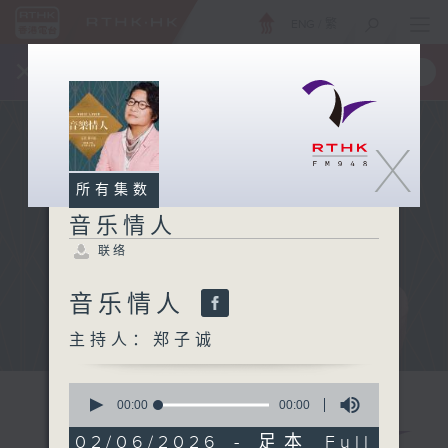
ENG
/
繁
×
全新 RTHK On The Go
取得
一手掌握 RTHK 电台、电视节目
X
所有集数
音乐情人
联络
音乐情人
主持人：郑子诚
0
seconds
00:00
00:00
of
0
02/06/2026 - 足本 Full