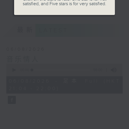
satisfied, and Five stars is for very satisfied.
音。
更多...
嚟到夜晚，唔好再执着过去嘅遗憾，亦唔好预支未来
嘅忧愁。
最新
LATEST
让音符代替动作，让歌词代替说话。
06/08/2026
我系郑子诚，
音乐情人
又或者你可以叫我做
0
seconds
00:00
56:00
音乐情人。
of
56
06/08/2026 - 足本 Full (HKT
minutes,
21:04 - 22:00)
0
seconds