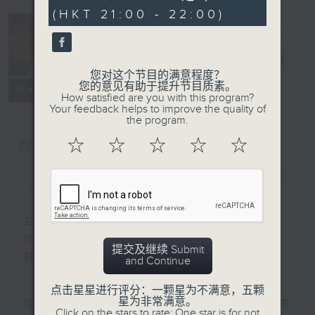
seconds
(HKT 21:00 - 22:00)
音乐情人
电台直播
您对这个节目的满意程度？
您的意见有助于提升节目质素。
联络
所有集数
How satisfied are you with this program?
Your feedback helps to improve the quality of
the program.
☆
☆
☆
☆
☆
您喜欢这个节目吗?
简介
GIST
主持人：郑子诚
有时候，太多嘅说话，挤压咗聆听嘅空间。
提交及继续 Submit
有时候，太多嘅动作，会令你失去咗安静嘅能力。
and Continue
点击星星进行评分：一颗星为不满意，五颗
星为非常满意。
喺日间，你穿越过重重嘅人群，接收四方八面嘅声
Click on the stars to rate: One star is for not