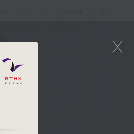
重温
APPS
我们
ENG
/
繁
X