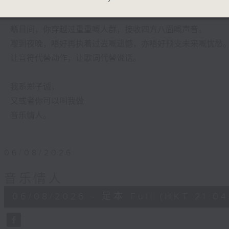
有时候，太多嘅动作，会令你失去咗安静嘅能力。
喺日间，你穿越过重重嘅人群，接收四方八面嘅声音。
嚟到夜晚，唔好再执着过去嘅遗憾，亦唔好预支未来嘅忧愁
让音符代替动作，让歌词代替说话。
我系郑子诚，
又或者你可以叫我做
音乐情人。
06/08/2026
音乐情人
06/08/2026 - 足本 Full (HKT 21:04