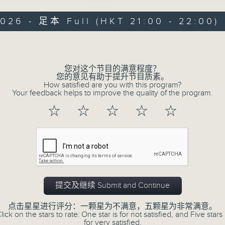
026 - 足本 Full (HKT 21:00 - 22:00)
您对这个节目的满意程度？
您的意见有助于提升节目质素。
How satisfied are you with this program?
Your feedback helps to improve the quality of the program.
☆
☆
☆
☆
☆
联络
所有集数
您喜欢这个节目吗?
提交及继续 Submit and Continue
主持人：郑子诚
点击星星进行评分：一颗星为不满意，五颗星为非常满意。
有时候，太多嘅说话，挤压咗聆听嘅空间。
lick on the stars to rate: One star is for not satisfied, and Five stars 
for very satisfied.