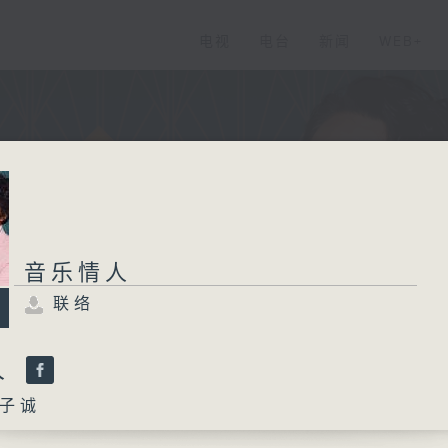
电视
电台
新闻
WEB+
音乐情人
联络
人
子诚