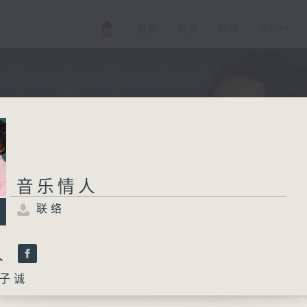
电视
电台
新闻
WEB+
音乐情人
联络
人
子诚