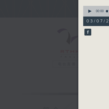
0
seconds
00:00
of
53
03/07/
minutes,
2
seconds
90%
电台直播