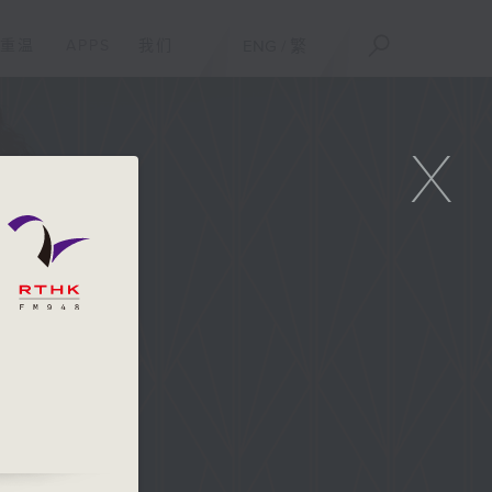
重温
APPS
我们
ENG
/
繁
X