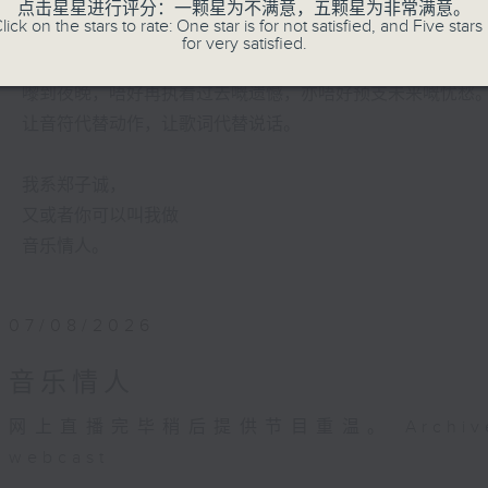
有时候，太多嘅动作，会令你失去咗安静嘅能力。
点击星星进行评分：一颗星为不满意，五颗星为非常满意。
lick on the stars to rate: One star is for not satisfied, and Five stars 
for very satisfied.
喺日间，你穿越过重重嘅人群，接收四方八面嘅声音。
嚟到夜晚，唔好再执着过去嘅遗憾，亦唔好预支未来嘅忧愁
让音符代替动作，让歌词代替说话。
我系郑子诚，
又或者你可以叫我做
音乐情人。
07/08/2026
音乐情人
网上直播完毕稍后提供节目重温。 Archive will 
webcast