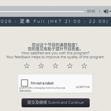
53:02
2026 - 足本 Full (HKT 21:00 - 22:00)
Volume
您对这个节目的满意程度？
音乐情人
您的意见有助于提升节目质素。
How satisfied are you with this program?
Your feedback helps to improve the quality of the program.
联络
所有集数
☆
☆
☆
☆
☆
您喜欢这个节目吗?
主持人：郑子诚
提交及继续 Submit and Continue
有时候，太多嘅说话，挤压咗聆听嘅空间。