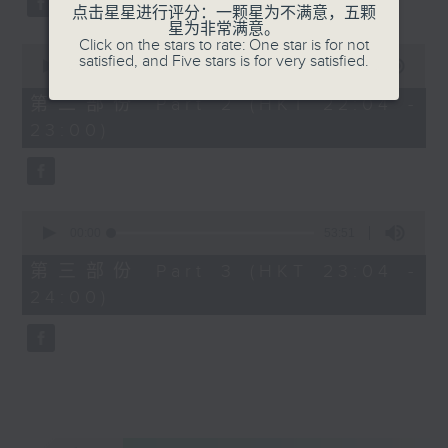
点击星星进行评分：一颗星为不满意，五颗
星为非常满意。
Click on the stars to rate: One star is for not
0
satisfied, and Five stars is for very satisfied.
seconds
00:00
53:59
of
53
第二部份 Part 2 (HKT 22:04 -
minutes,
23:00)
59
seconds
0
seconds
00:00
53:51
of
53
第三部份 Part 3 (HKT 23:04 -
minutes,
24:00)
51
seconds