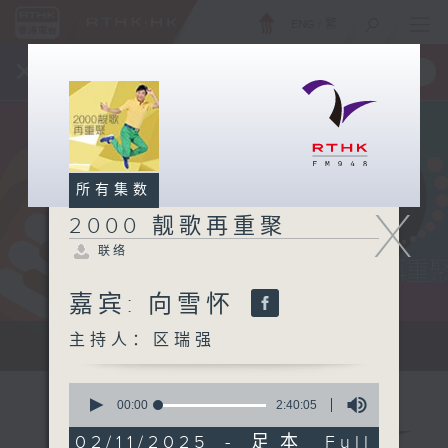
ENG
/
繁
×
全新 RTHK On The Go
取得
一手掌握 RTHK 电台、电视节目
所有集数
X
2000 靓歌再重聚
联络
嘉宾: 向雪怀
主持人：区瑞强
...
0
seconds
00:00
2:40:05
of
2
02/11/2025 - 足本 Full