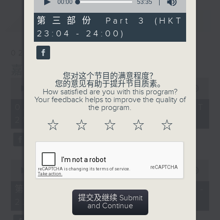
seconds
00:00
53:35
of
53
最新
LATEST
第三部份 Part 3 (HKT
minutes,
23:04 - 24:00)
35
seconds
02/08/2026
嘉宾：李伟
您对这个节目的满意程度？
0
您的意见有助于提升节目质素。
seconds
00:00
2:41:41
How satisfied are you with this program?
of
Your feedback helps to improve the quality of
2
02/08/2026 - 足本 Full (HKT
the program.
hours,
21:00 - 00:00)
41
☆
☆
☆
☆
☆
minutes,
41
seconds
0
seconds
00:00
54:10
of
54
第一部份 Part 1 (HKT 21:04 -
minutes,
提交及继续 Submit
22:00)
10
and Continue
seconds