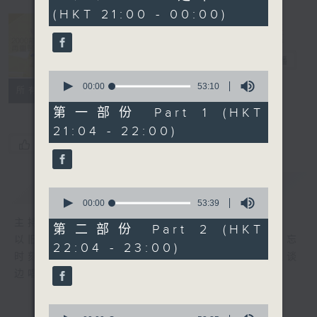
hours,
(HKT 21:00 - 00:00)
40
minutes,
5
2000 靓歌再
seconds
重聚
电台直播
0
seconds
00:00
53:10
联络
所有集数
of
53
第一部份 Part 1 (HKT
minutes,
21:04 - 22:00)
10
seconds
您喜欢这个节目吗?
简介
GIST
0
seconds
00:00
53:39
of
主持人：区瑞强
53
第二部份 Part 2 (HKT
minutes,
以旧歌为主，间中邀请嘉宾，共享以往美妙难忘
22:04 - 23:00)
39
时刻；兴之所致，又会用结他、钢琴伴奏，边谈
seconds
边唱， 一齐分享。
0