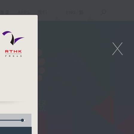
重温
APPS
我们
ENG
/
繁
X