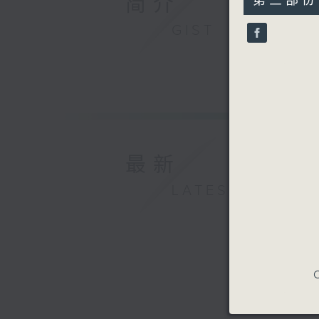
简介
第三部份 P
minutes,
17
GIST
seconds
90%
最新
LATEST
C