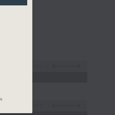
2:41:41
 - 00:00)
is
54:10