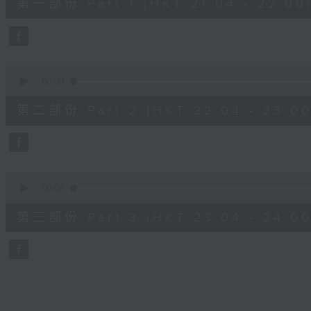
第一部份 Part 1 (HKT 21:04 - 22:00
minutes,
10
seconds
Volume
90%
0
seconds
00:00
of
53
第二部份 Part 2 (HKT 22:04 - 23:00
minutes,
59
seconds
Volume
90%
0
seconds
00:00
of
53
第三部份 Part 3 (HKT 23:04 - 24:00
minutes,
51
seconds
Volume
90%