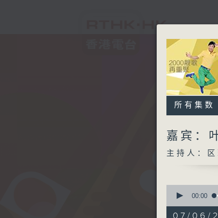
所有集数
嘉宾：
主持人：区
0
seconds
00:00
of
2
07/06/