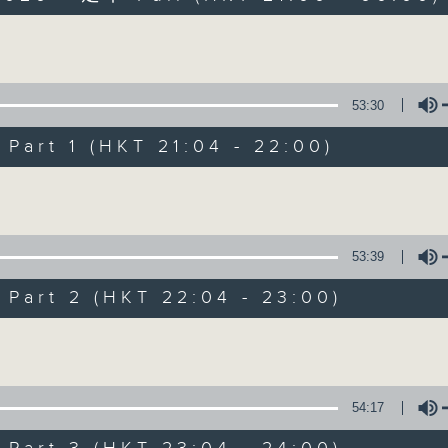
以旧歌为主，间中邀请嘉宾，共享以往美妙难忘时
Volume
53:30
art 1 (HKT 21:04 - 22:00)
Volume
2000 靓歌再重聚
联络
所有集数
53:39
art 2 (HKT 22:04 - 23:00)
您喜欢这个节目吗?
Volume
主持人：区瑞强
54:17
以旧歌为主，间中邀请嘉宾，共享以往美妙