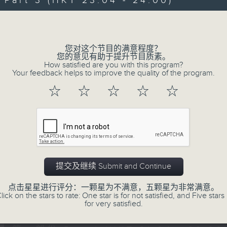
art 3 (HKT 23:04 - 24:00)
伴奏，边谈边唱， 一齐分享。
Volume
您对这个节目的满意程度？
您的意见有助于提升节目质素。
How satisfied are you with this program?
Your feedback helps to improve the quality of the program.
02/08/2026
☆
☆
☆
☆
☆
嘉宾：李伟
0
seconds
00:00
of
2
02/08/2026 - 足本 Full (HKT 21:00
hours,
41
提交及继续 Submit and Continue
minutes,
41
点击星星进行评分：一颗星为不满意，五颗星为非常满意。
seconds
Volume
lick on the stars to rate: One star is for not satisfied, and Five stars 
90%
0
for very satisfied.
seconds
00:00
of
54