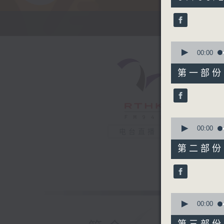
hours,
41
minutes,
7
seconds
90%
0
seconds
00:00
of
53
第一部份 P
minutes,
30
seconds
90%
0
seconds
00:00
电台直播
of
53
第二部份 P
minutes,
39
seconds
90%
0
seconds
00:00
of
54