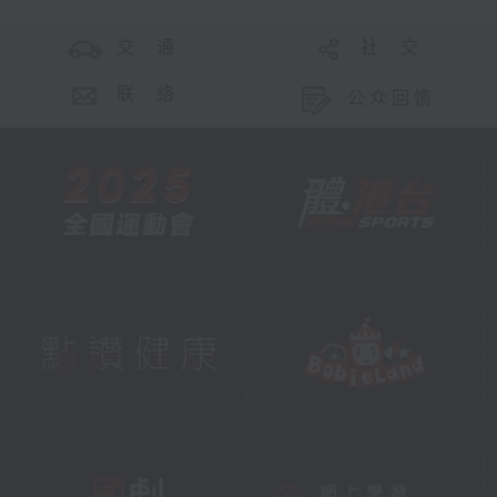
交 通
社 交
联 络
公众回馈