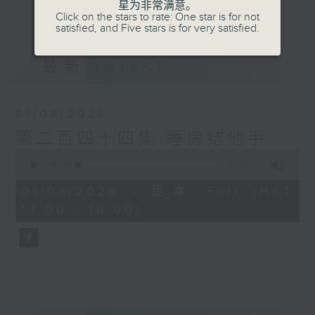
finger style木结他的one man band，
星为非常满意。
更多...
Click on the stars to rate: One star is for not
一支结他落在高人手中，能奏出无限可能。结
satisfied, and Five stars is for very satisfied.
他手甚至是乐队中的灵魂，可以比主音歌手更
为抢镜。本节目旨在介绍以结他为主的音乐，
最新
LATEST
透过不同环节向听众介绍结他有关的知识、音
乐及文化。
01/08/2026
第二百四十四集 睡房结他手
0
seconds
00:00
53:22
of
53
01/08/2026 - 足本 Full (HKT
minutes,
17:00 - 18:00)
22
seconds