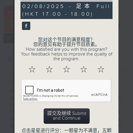
of
52
02/08/2025 - 足本 Full
minutes,
(HKT 17:00 - 18:00)
8
seconds
弦来是这样的
电台直播
所有集数
您对这个节目的满意程度？
您的意见有助于提升节目质素。
How satisfied are you with this program?
Your feedback helps to improve the quality of
您喜欢这个节目吗?
the program.
☆
☆
☆
☆
☆
简介
GIST
主持人：黄天恩、刘卓威
结他是现代流行音乐不可或缺的一部份；由
Yesterday、Wonderful
Tonight、 Hotel Califonia、光辉岁
提交及继续 Submit
and Continue
月...无论是民歌小清新的木结他配唱、电结
他标志性的前奏及扣人心弦的solo，到
点击星星进行评分：一颗星为不满意，五颗