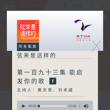
ENG
/
繁
×
全新 RTHK On The Go
取得
一手掌握 RTHK 电台、电视节目
X
所有集数
弦来是这样的
第一百九十三集:能启
发你的歌
主持人：黄天恩、刘卓威
0
seconds
00:00
52:08