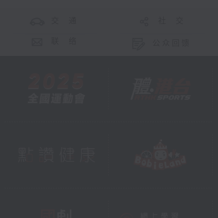
交 通
社 交
联 络
公众回馈