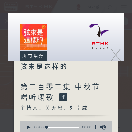
ENG
/
繁
×
全新 RTHK On The Go
取得
一手掌握 RTHK 电台、电视节目
X
所有集数
弦来是这样的
第二百零二集 中秋节
啱听嘅歌
主持人：黄天恩、刘卓威
0
seconds
00:00
00:00