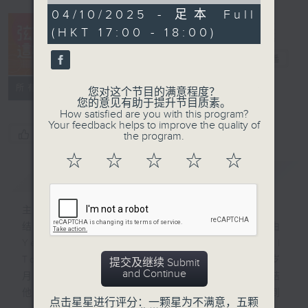
of
0
04/10/2025 - 足本 Full
seconds
(HKT 17:00 - 18:00)
弦来是这样的
电台直播
所有集数
您对这个节目的满意程度？
您的意见有助于提升节目质素。
How satisfied are you with this program?
Your feedback helps to improve the quality of
您喜欢这个节目吗?
the program.
☆
☆
☆
☆
☆
简介
GIST
主持人：黄天恩、刘卓威
结他是现代流行音乐不可或缺的一部份；由
Yesterday、Wonderful
Tonight、 Hotel Califonia、光辉岁
提交及继续 Submit
and Continue
月...无论是民歌小清新的木结他配唱、电结
他标志性的前奏及扣人心弦的solo，到
点击星星进行评分：一颗星为不满意，五颗