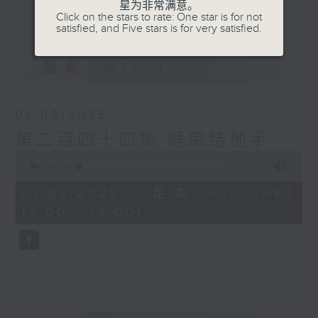
finger style木结他的one man band，
星为非常满意。
更多...
Click on the stars to rate: One star is for not
一支结他落在高人手中，能奏出无限可能。结
satisfied, and Five stars is for very satisfied.
他手甚至是乐队中的灵魂，可以比主音歌手更
为抢镜。本节目旨在介绍以结他为主的音乐，
最新
LATEST
透过不同环节向听众介绍结他有关的知识、音
乐及文化。
01/08/2026
第二百四十四集 睡房结他手
0
seconds
00:00
53:22
of
53
01/08/2026 - 足本 Full (HKT
minutes,
17:00 - 18:00)
22
seconds