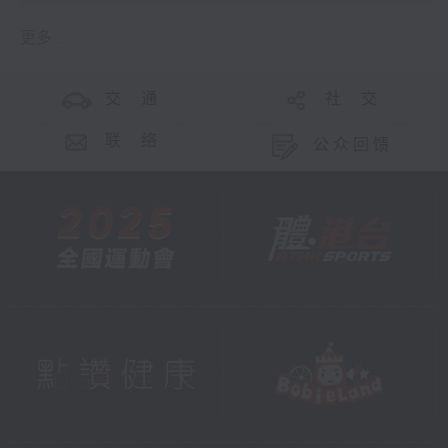
更多 ...
交 通
社 交
联 络
公众回馈