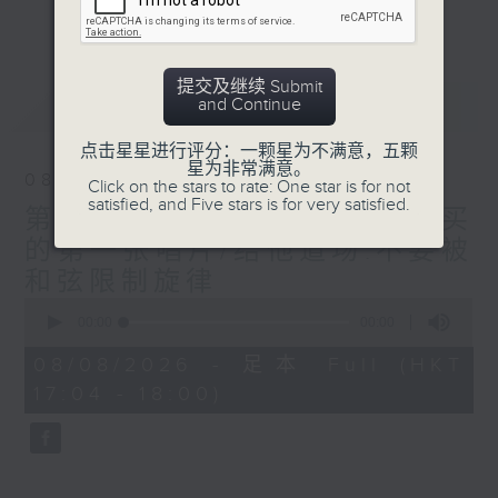
finger style木结他的one man band，
更多...
一支结他落在高人手中，能奏出无限可能。结
他手甚至是乐队中的灵魂，可以比主音歌手更
为抢镜。本节目旨在介绍以结他为主的音乐，
提交及继续 Submit
最新
LATEST
and Continue
透过不同环节向听众介绍结他有关的知识、音
乐及文化。
点击星星进行评分：一颗星为不满意，五颗
星为非常满意。
08/08/2026
Click on the stars to rate: One star is for not
satisfied, and Five stars is for very satisfied.
第二百四十五集 那些年我们买
的第一张唱片/结他道场:不要被
和弦限制旋律
0
seconds
00:00
00:00
of
0
08/08/2026 - 足本 Full (HKT
seconds
17:04 - 18:00)