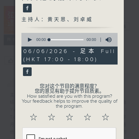
主持人：黄天恩、刘卓威
弦来是这样的
电台直播
0
seconds
所有集数
00:00
00:00
of
0
06/06/2026 - 足本 Full
seconds
(HKT 17:00 - 18:00)
您喜欢这个节目吗?
简介
GIST
您对这个节目的满意程度？
您的意见有助于提升节目质素。
主持人：黄天恩、刘卓威
How satisfied are you with this program?
Your feedback helps to improve the quality of
结他是现代流行音乐不可或缺的一部份；由
the program.
Yesterday、Wonderful
☆
☆
☆
☆
☆
Tonight、 Hotel Califonia、光辉岁
月...无论是民歌小清新的木结他配唱、电结
他标志性的前奏及扣人心弦的solo，到