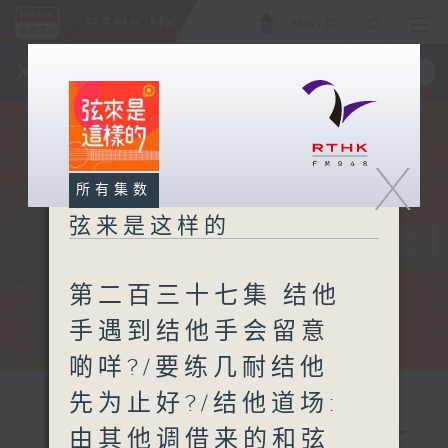
ENG
/
繁
×
全新 RTHK On The Go
取得
一手掌握 RTHK 电台、电视节目
X
所有集数
弦来是这样的
第二百三十七集 结他
手遇到结他手会留意
啲咩?/要练几耐结他
先为止好?/结他道场:
由其他调借来的和弦