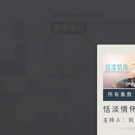
所有集数
恬淡情
主持人：刘