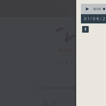
0
seconds
00:00
of
49
01/06/
minutes,
55
seconds
90%
电台直播
简介