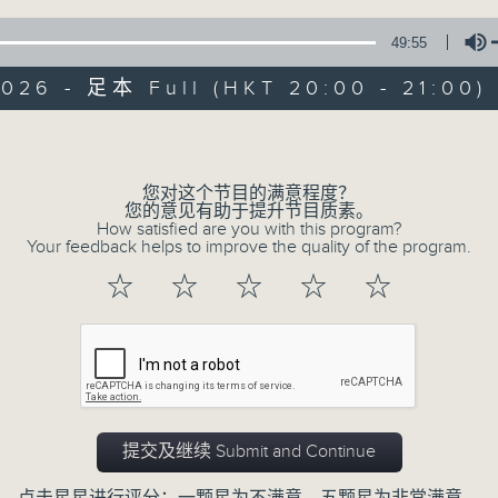
49:55
2026 - 足本 Full (HKT 20:00 - 21:00)
Volume
您对这个节目的满意程度？
恬淡情怀
您的意见有助于提升节目质素。
How satisfied are you with this program?
Your feedback helps to improve the quality of the program.
所有集数
☆
☆
☆
☆
☆
您喜欢这个节目吗?
主持人：刘倩怡、邓慧诗、周美茵、潘芳芳、
提交及继续 Submit and Continue