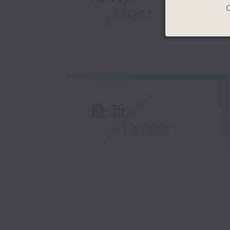
C
GIST
最新
LATEST