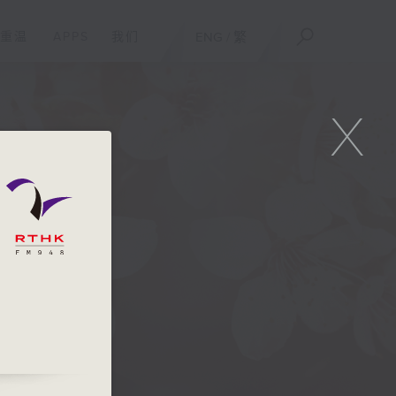
重温
APPS
我们
ENG
/
繁
X