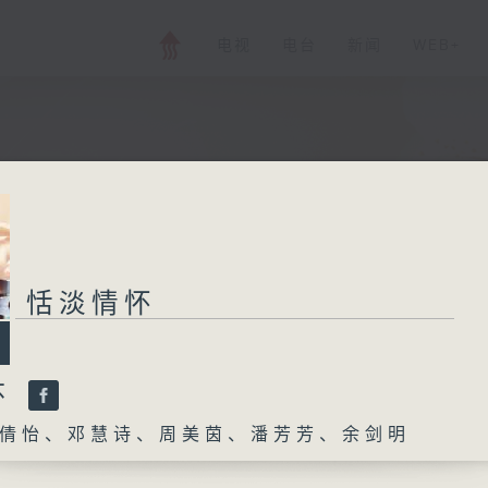
电视
电台
新闻
WEB+
恬淡情怀
怀
倩怡、邓慧诗、周美茵、潘芳芳、余剑明