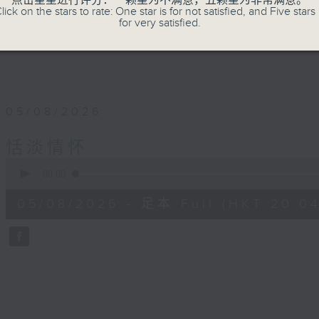
点击星星进行评分：一颗星为不满意，五颗星为非常满意。
lick on the stars to rate: One star is for not satisfied, and Five stars 
for very satisfied.
05/08/2026
恬淡情怀
0
seconds
00:00
of
56
05/08/2026 - 足本 Full (HKT 20:04
minutes,
0
seconds
Volume
90%