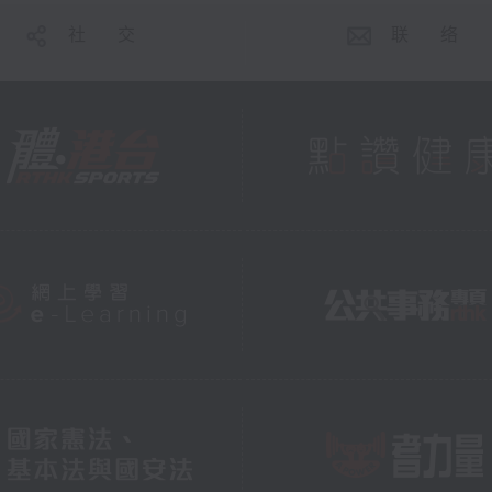
社 交
联 络