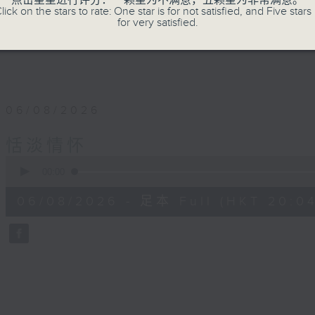
点击星星进行评分：一颗星为不满意，五颗星为非常满意。
lick on the stars to rate: One star is for not satisfied, and Five stars 
for very satisfied.
06/08/2026
恬淡情怀
0
seconds
00:00
of
56
06/08/2026 - 足本 Full (HKT 20:04
minutes,
0
seconds
Volume
90%