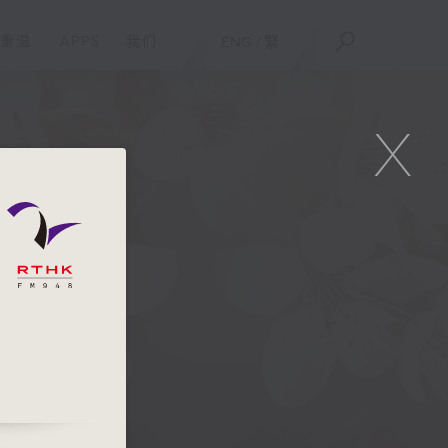
重温
APPS
我们
ENG
/
繁
X