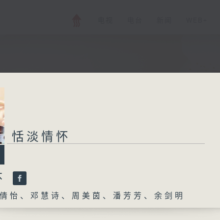
电视
电台
新闻
WEB+
恬淡情怀
怀
倩怡、邓慧诗、周美茵、潘芳芳、余剑明