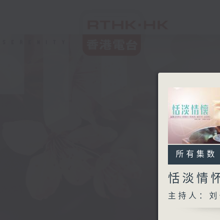
所有集数
恬淡情
主持人：刘