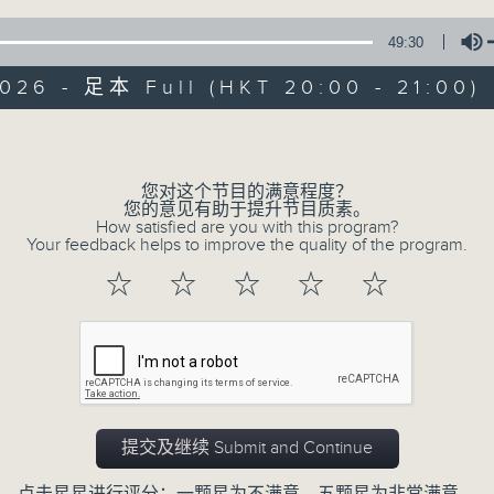
49:30
026 - 足本 Full (HKT 20:00 - 21:00)
Volume
您对这个节目的满意程度？
恬淡情怀
您的意见有助于提升节目质素。
How satisfied are you with this program?
Your feedback helps to improve the quality of the program.
所有集数
☆
☆
☆
☆
☆
您喜欢这个节目吗?
主持人：刘倩怡、邓慧诗、周美茵、潘芳芳、
提交及继续 Submit and Continue