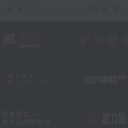
社 交
联 络