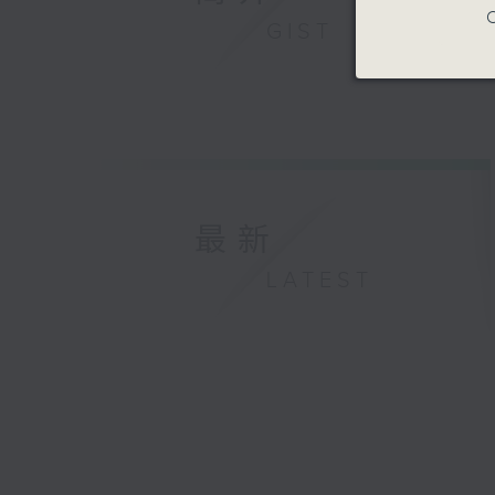
C
GIST
最新
LATEST