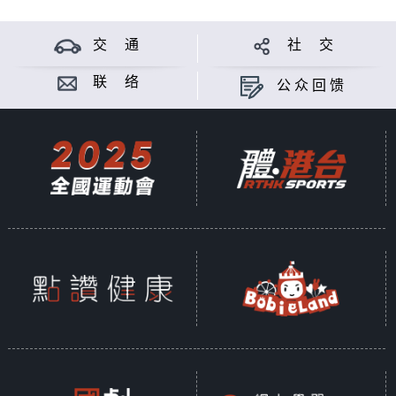
交 通
社 交
联 络
公众回馈