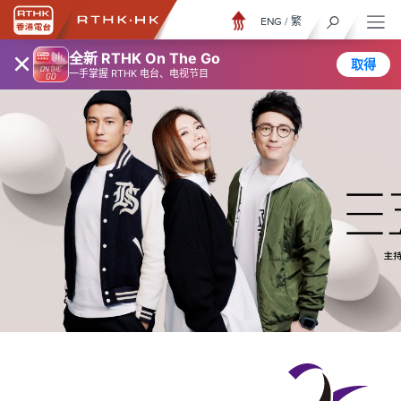
ENG
/
繁
×
全新 RTHK On The Go
取得
一手掌握 RTHK 电台、电视节目