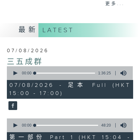
刺激游戏，三位主持斗到你死我活
更多...
热门话题，等你讲埋一份！
还有你最喜欢的灵异故事。
最新
LATEST
三五成群 个个好人 陪你等放工
07/08/2026
三五成群
0
seconds
00:00
1:36:25
of
1
07/08/2026 - 足本 Full (HKT
hour,
15:00 - 17:00)
36
minutes,
25
seconds
0
seconds
00:00
48:20
of
48
第一部份 Part 1 (HKT 15:04 -