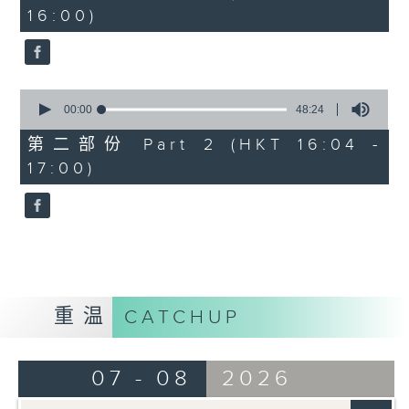
minutes,
16:00)
20
seconds
0
seconds
00:00
48:24
of
48
第二部份 Part 2 (HKT 16:04 -
minutes,
17:00)
24
seconds
重温
CATCHUP
07 - 08
2026