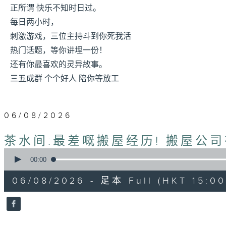
正所谓 快乐不知时日过。
每日两小时，
刺激游戏，三位主持斗到你死我活
热门话题，等你讲埋一份！
还有你最喜欢的灵异故事。
三五成群 个个好人 陪你等放工
06/08/2026
茶水间:最差嘅搬屋经历! 搬屋公司
0
seconds
00:00
of
1
06/08/2026 - 足本 Full (HKT 15:00 
hour,
38
minutes,
28
seconds
Volume
90%