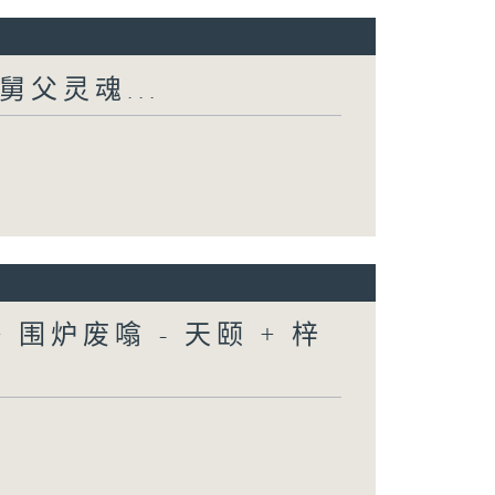
舅父灵魂...
围炉废噏 - 天颐 + 梓