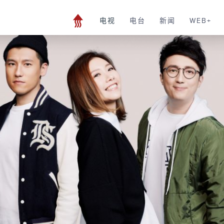
电视
电台
新闻
WEB+