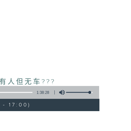
有人但无车???
1:38:28
- 17:00)