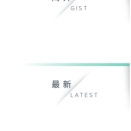
GIST
最新
LATEST