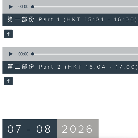
0
seconds
00:00
of
49
第一部份 Part 1 (HKT 15:04 - 16:00)
minutes,
40
seconds
Volume
90%
0
seconds
00:00
of
48
第二部份 Part 2 (HKT 16:04 - 17:00
minutes,
58
seconds
Volume
90%
07 - 08
2026