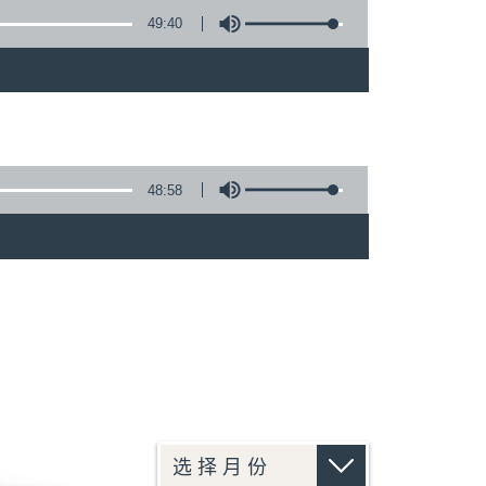
49:40
48:58
)