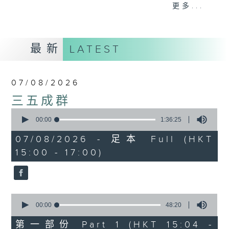
刺激游戏，三位主持斗到你死我活
更多...
热门话题，等你讲埋一份！
还有你最喜欢的灵异故事。
最新
LATEST
三五成群 个个好人 陪你等放工
07/08/2026
三五成群
0
seconds
00:00
1:36:25
of
1
07/08/2026 - 足本 Full (HKT
hour,
15:00 - 17:00)
36
minutes,
25
seconds
0
seconds
00:00
48:20
of
48
第一部份 Part 1 (HKT 15:04 -