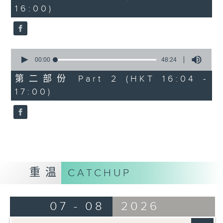
minutes,
16:00)
20
seconds
0
seconds
00:00
48:24
of
48
第二部份 Part 2 (HKT 16:04 -
minutes,
17:00)
24
seconds
重温
CATCHUP
07 - 08
2026