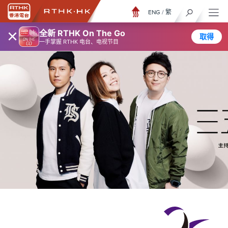
ENG
/
繁
×
全新 RTHK On The Go
取得
一手掌握 RTHK 电台、电视节目