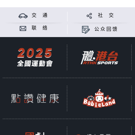
交 通
社 交
联 络
公众回馈