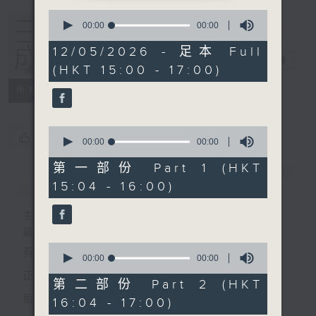
0
seconds
00:00
00:00
of
0
12/05/2026 - 足本 Full
seconds
三五成群
电台直播
(HKT 15:00 - 17:00)
所有集数
0
您喜欢这个节目吗?
seconds
00:00
00:00
of
0
第一部份 Part 1 (HKT
seconds
简介
GIST
15:04 - 16:00)
主持人：黄天颐、方梓豪、阿摄
最饭气攻心的时间，最渴望放工的时间，
0
有天颐、梓豪、阿摄陪你快乐度过！
seconds
00:00
00:00
of
正所谓 快乐不知时日过。
0
第二部份 Part 2 (HKT
seconds
每日两小时，
16:04 - 17:00)