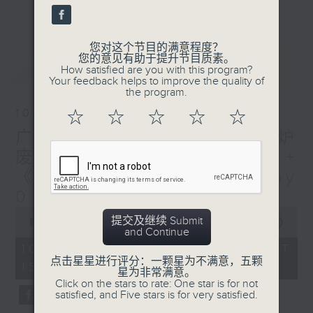
刺激游戏，三位主持斗到你死我活
更多...
热门话题，等你讲埋一份！
您对这个节目的满意程度？
还有你最喜欢的灵异故事。
您的意见有助于提升节目质素。
最新
LATEST
How satisfied are you with this program?
三五成群 个个好人 陪你等放工
Your feedback helps to improve the quality of
the program.
10/08/2026
☆
☆
☆
☆
☆
广播道大王:锁的演变史+ 围炉
废噏 - 天颐 + 梓豪小小说 +
《西西柯弗斯》余常满篇 Day
0
0
提交及继续 Submit
seconds
00:00
1:51:59
and Continue
of
1
10/08/2026 - 足本 Full (HKT
hour,
点击星星进行评分：一颗星为不满意，五颗
15:04 - 17:00)
51
星为非常满意。
minutes,
Click on the stars to rate: One star is for not
59
satisfied, and Five stars is for very satisfied.
seconds