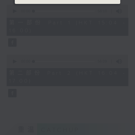
0
seconds
00:00
56:10
of
56
第一部份 Part 1 (HKT 15:04 -
minutes,
16:00)
10
seconds
0
seconds
00:00
56:09
of
56
第二部份 Part 2 (HKT 16:04 -
minutes,
17:00)
9
seconds
重温
CATCHUP