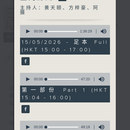
主持人：黄天颐、方梓豪、阿
摄
三五成群
电台直播
0
seconds
00:00
1:36:29
of
所有集数
1
15/05/2026 - 足本 Full
hour,
(HKT 15:00 - 17:00)
36
minutes,
您喜欢这个节目吗?
29
seconds
简介
GIST
0
seconds
00:00
47:20
of
47
主持人：黄天颐、方梓豪、阿摄
第一部份 Part 1 (HKT
minutes,
最饭气攻心的时间，最渴望放工的时间，
15:04 - 16:00)
20
seconds
有天颐、梓豪、阿摄陪你快乐度过！
正所谓 快乐不知时日过。
0
每日两小时，
seconds
00:00
49:19