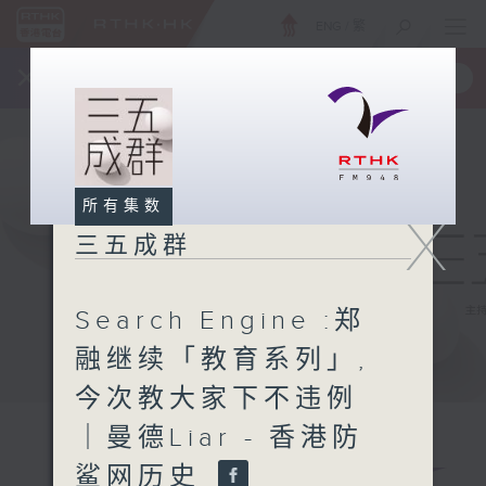
ENG
/
繁
×
全新 RTHK On The Go
取得
一手掌握 RTHK 电台、电视节目
所有集数
X
三五成群
Search Engine :郑
融继续「教育系列」,
今次教大家下不违例
｜曼德Liar - 香港防
鲨网历史