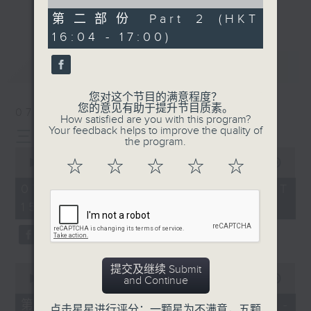
of
刺激游戏，三位主持斗到你死我活
更多...
49
第二部份 Part 2 (HKT
minutes,
热门话题，等你讲埋一份！
16:04 - 17:00)
19
seconds
还有你最喜欢的灵异故事。
最新
LATEST
三五成群 个个好人 陪你等放工
您对这个节目的满意程度？
您的意见有助于提升节目质素。
07/08/2026
How satisfied are you with this program?
Your feedback helps to improve the quality of
三五成群
the program.
0
seconds
00:00
1:36:25
☆
☆
☆
☆
☆
of
1
07/08/2026 - 足本 Full (HKT
hour,
15:00 - 17:00)
36
minutes,
25
seconds
0
提交及继续 Submit
seconds
00:00
48:20
and Continue
of
48
第一部份 Part 1 (HKT 15:04 -
点击星星进行评分：一颗星为不满意，五颗