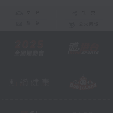
交 通
社 交
联 络
公众回馈