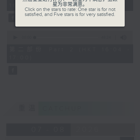
minutes,
星为非常满意。
16:00)
20
Click on the stars to rate: One star is for not
seconds
satisfied, and Five stars is for very satisfied.
0
seconds
00:00
48:24
of
48
第二部份 Part 2 (HKT 16:04 -
minutes,
17:00)
24
seconds
重温
CATCHUP
07 - 08
2026