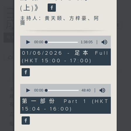
(上)》
主持人：黄天颐、方梓豪、阿
摄
三五成群
电台直播
0
所有集数
seconds
00:00
1:38:05
of
1
01/06/2026 - 足本 Full
hour,
您喜欢这个节目吗?
(HKT 15:00 - 17:00)
38
minutes,
5
简介
GIST
seconds
0
主持人：黄天颐、方梓豪、阿摄
seconds
00:00
48:40
of
最饭气攻心的时间，最渴望放工的时间，
48
第一部份 Part 1 (HKT
有天颐、梓豪、阿摄陪你快乐度过！
minutes,
15:04 - 16:00)
40
seconds
正所谓 快乐不知时日过。
每日两小时，