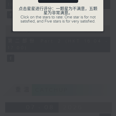
minutes,
16:00)
20
seconds
点击星星进行评分：一颗星为不满意，五颗
星为非常满意。
Click on the stars to rate: One star is for not
satisfied, and Five stars is for very satisfied.
0
seconds
00:00
48:24
of
48
第二部份 Part 2 (HKT 16:04 -
minutes,
17:00)
24
seconds
重温
CATCHUP
07 - 08
2026