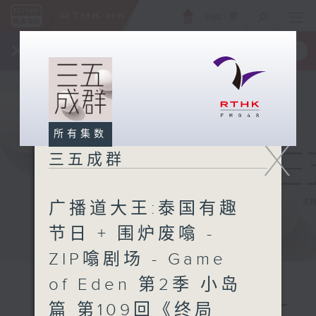
ENG
/
繁
×
全新 RTHK On The Go
取得
一手掌握 RTHK 电台、电视节目
所有集数
X
三五成群
广播道大王:泰国有趣
节日 + 围炉废噏 -
ZIP噏剧场 - Game
of Eden 第2季 小岛
篇 第109回《终局