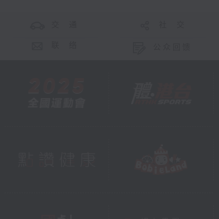
交 通
社 交
联 络
公众回馈