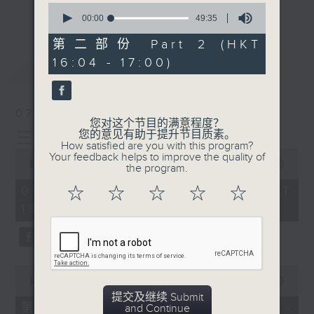
刺激游戏，三位主持斗到你死我活
0
更多...
seconds
00:00
49:35
热门话题，等你讲埋一份！
of
49
第二部份 Part 2 (HKT
还有你最喜欢的灵异故事。
minutes,
16:04 - 17:00)
35
最新
LATEST
seconds
三五成群 个个好人 陪你等放工
07/08/2026
您对这个节目的满意程度？
您的意见有助于提升节目质素。
三五成群
How satisfied are you with this program?
0
Your feedback helps to improve the quality of
seconds
00:00
1:36:25
the program.
of
1
07/08/2026 - 足本 Full (HKT
☆
☆
☆
☆
☆
hour,
15:00 - 17:00)
36
minutes,
25
seconds
0
seconds
00:00
48:20
of
提交及继续 Submit
48
第一部份 Part 1 (HKT 15:04 -
and Continue