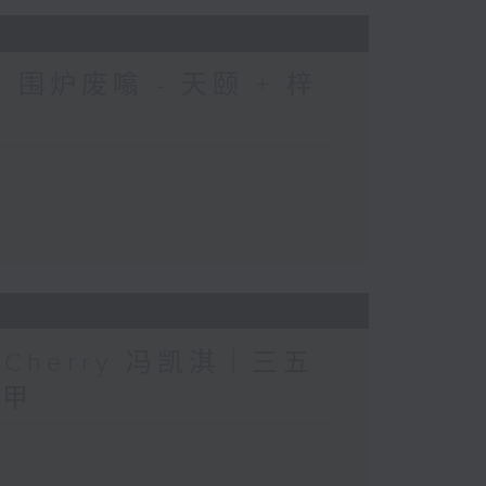
围炉废噏 - 天颐 + 梓
人」Cherry 冯凯淇｜三五
三甲