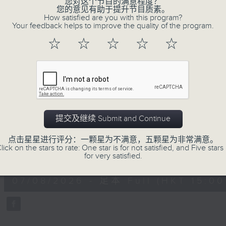
您对这个节目的满意程度？
正所谓 快乐不知时日过。
您的意见有助于提升节目质素。
How satisfied are you with this program?
每日两小时，
Your feedback helps to improve the quality of the program.
刺激游戏，三位主持斗到你死我活
☆
☆
☆
☆
☆
热门话题，等你讲埋一份！
还有你最喜欢的灵异故事。
三五成群 个个好人 陪你等放工
07/08/2026
提交及继续 Submit and Continue
三五成群
点击星星进行评分：一颗星为不满意，五颗星为非常满意。
lick on the stars to rate: One star is for not satisfied, and Five stars 
0
for very satisfied.
seconds
00:00
of
1
07/08/2026 - 足本 Full (HKT 15:00 
hour,
36
minutes,
25
seconds
Volume
90%