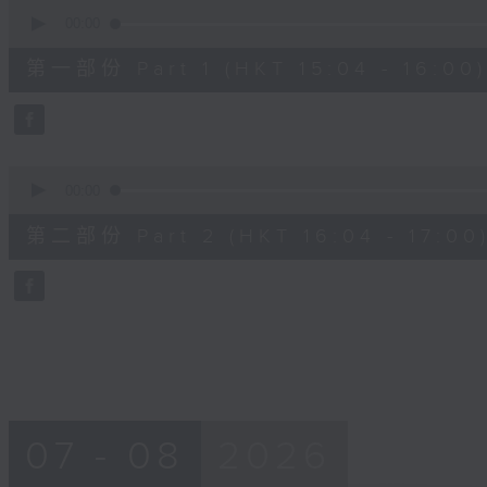
0
seconds
00:00
of
48
第一部份 Part 1 (HKT 15:04 - 16:00)
minutes,
20
seconds
Volume
90%
0
seconds
00:00
of
48
第二部份 Part 2 (HKT 16:04 - 17:00
minutes,
24
seconds
Volume
90%
07 - 08
2026