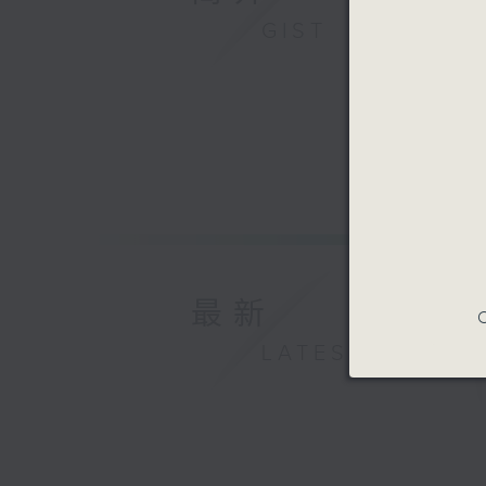
GIST
最新
C
LATEST