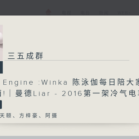
电视
电台
新闻
WEB+
三五成群
h Engine :Winka 陈泳伽每日陪大
!｜曼德Liar - 2016第一架冷气
天颐、方梓豪、阿摄