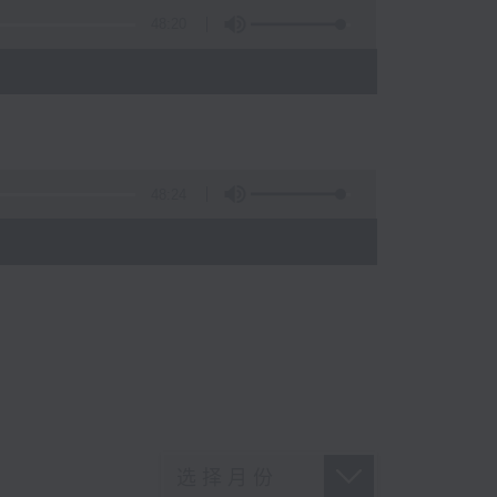
48:20
48:24
)