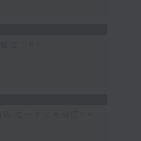
超过10年!
店,边一个最有回忆? +