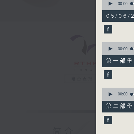
seconds
00:00
of
1
05/06/2
hour,
38
minutes,
18
seconds
90%
0
seconds
00:00
of
49
第一部份 P
minutes,
20
seconds
90%
电台直播
0
seconds
00:00
of
49
第二部份 P
minutes,
18
seconds
90%
简介