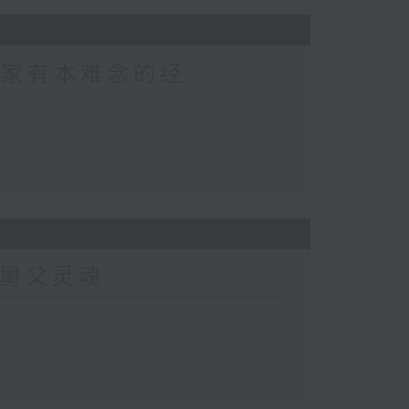
 家家有本难念的经
舅父灵魂...