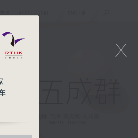
重温
APPS
我们
ENG
/
繁
X
家
电车