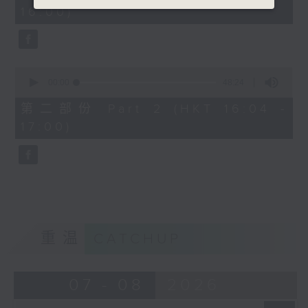
minutes,
16:00)
20
seconds
0
seconds
00:00
48:24
of
48
第二部份 Part 2 (HKT 16:04 -
minutes,
17:00)
24
seconds
重温
CATCHUP
07 - 08
2026