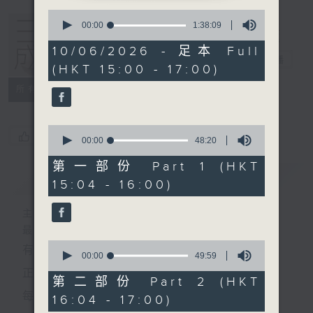
0
seconds
00:00
1:38:09
of
1
10/06/2026 - 足本 Full
hour,
三五成群
电台直播
(HKT 15:00 - 17:00)
38
minutes,
所有集数
9
seconds
0
您喜欢这个节目吗?
seconds
00:00
48:20
of
48
第一部份 Part 1 (HKT
minutes,
简介
GIST
15:04 - 16:00)
20
seconds
主持人：黄天颐、方梓豪、阿摄
最饭气攻心的时间，最渴望放工的时间，
0
有天颐、梓豪、阿摄陪你快乐度过！
seconds
00:00
49:59
of
正所谓 快乐不知时日过。
49
第二部份 Part 2 (HKT
minutes,
每日两小时，
16:04 - 17:00)
59
seconds