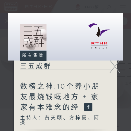
ENG
/
繁
×
全新 RTHK On The Go
取得
一手掌握 RTHK 电台、电视节目
所有集数
X
三五成群
数榜之神:10个养小朋
友最烧钱嘅地方 + 家
家有本难念的经
主持人：黄天颐、方梓豪、阿
摄