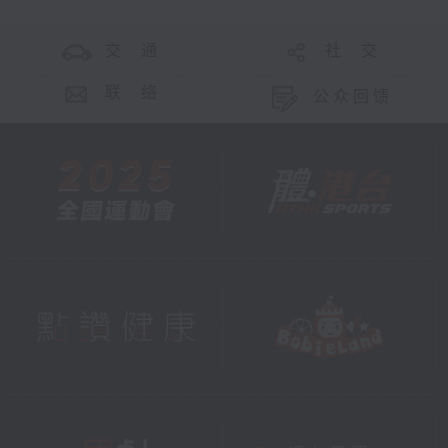
交 通
社 交
联 络
公众回馈