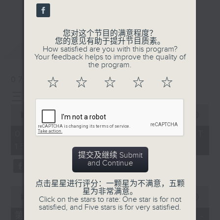
刺激游戏，三位主持斗到你死我活
更多...
热门话题，等你讲埋一份！
您对这个节目的满意程度？
还有你最喜欢的灵异故事。
您的意见有助于提升节目质素。
最新
LATEST
How satisfied are you with this program?
三五成群 个个好人 陪你等放工
Your feedback helps to improve the quality of
the program.
07/08/2026
☆
☆
☆
☆
☆
三五成群
0
seconds
00:00
1:36:25
of
1
07/08/2026 - 足本 Full (HKT
hour,
15:00 - 17:00)
36
minutes,
提交及继续 Submit
25
and Continue
seconds
点击星星进行评分：一颗星为不满意，五颗
0
星为非常满意。
seconds
00:00
48:20
Click on the stars to rate: One star is for not
of
satisfied, and Five stars is for very satisfied.
48
第一部份 Part 1 (HKT 15:04 -