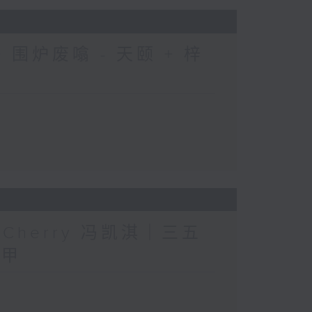
围炉废噏 - 天颐 + 梓
人」Cherry 冯凯淇｜三五
三甲