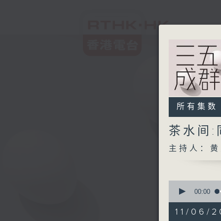
所有集数
茶水间
主持人：黄
0
seconds
00:00
of
1
11/06/2
hour,