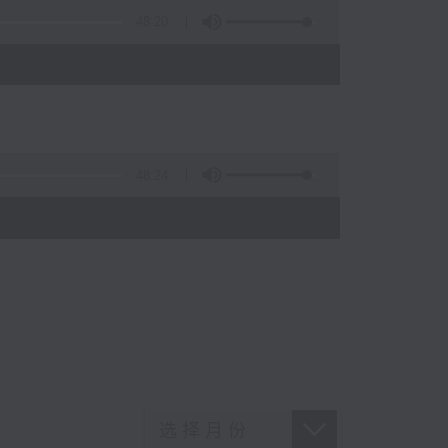
48:20
48:24
)