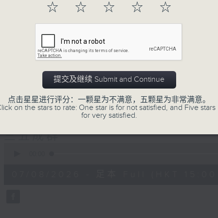
☆
☆
☆
☆
☆
正所谓 快乐不知时日过。
每日两小时，
刺激游戏，三位主持斗到你死我活
热门话题，等你讲埋一份！
还有你最喜欢的灵异故事。
三五成群 个个好人 陪你等放工
提交及继续 Submit and Continue
点击星星进行评分：一颗星为不满意，五颗星为非常满意。
lick on the stars to rate: One star is for not satisfied, and Five stars 
07/08/2026
for very satisfied.
三五成群
0
seconds
00:00
of
1
07/08/2026 - 足本 Full (HKT 15:00 
hour,
36
minutes,
25
seconds
Volume
90%