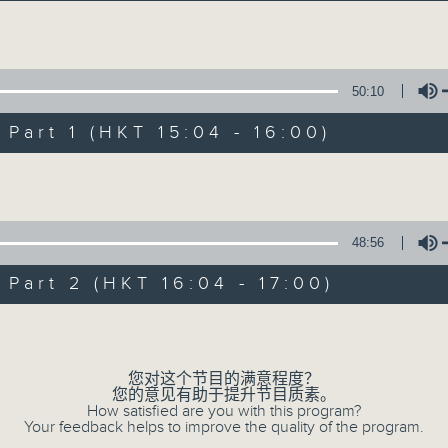
Volume
50:10
art 1 (HKT 15:04 - 16:00)
Volume
三五成群
所有集数
48:56
art 2 (HKT 16:04 - 17:00)
您喜欢这个节目吗?
Volume
您对这个节目的满意程度？
主持人：黄天颐、方梓豪、阿摄
您的意见有助于提升节目质素。
最饭气攻心的时间，最渴望放工的时间，
How satisfied are you with this program?
Your feedback helps to improve the quality of the program.
有天颐、梓豪、阿摄陪你快乐度过！