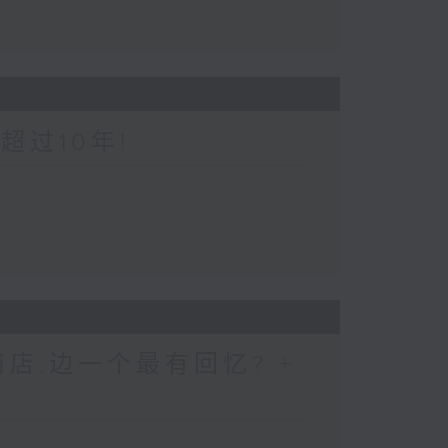
超过10年!
店,边一个最有回忆? +