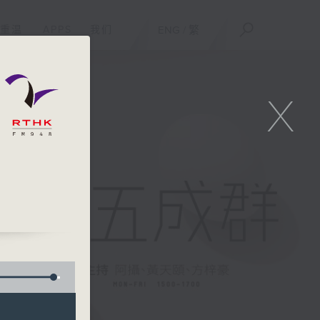
重温
APPS
我们
ENG
/
繁
X