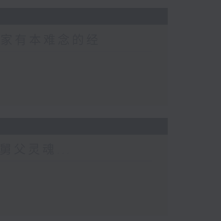
 家家有本难念的经
舅父灵魂...