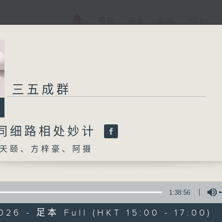
电视
电台
新闻
WEB+
三五成群
:同细路相处妙计
天颐、方梓豪、阿摄
1:38:56
026 - 足本 Full (HKT 15:00 - 17:00)