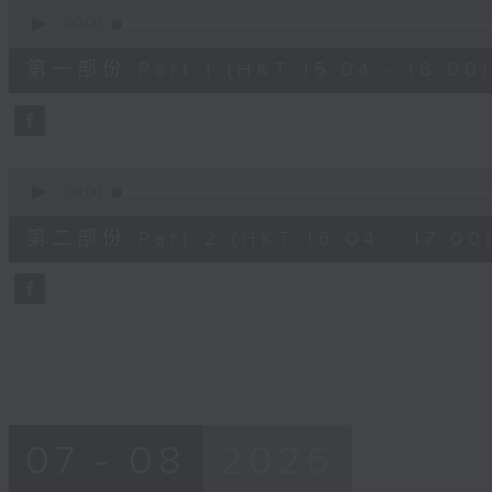
0
seconds
00:00
of
48
第一部份 Part 1 (HKT 15:04 - 16:00)
minutes,
20
seconds
Volume
90%
0
seconds
00:00
of
48
第二部份 Part 2 (HKT 16:04 - 17:00
minutes,
24
seconds
Volume
90%
07 - 08
2026