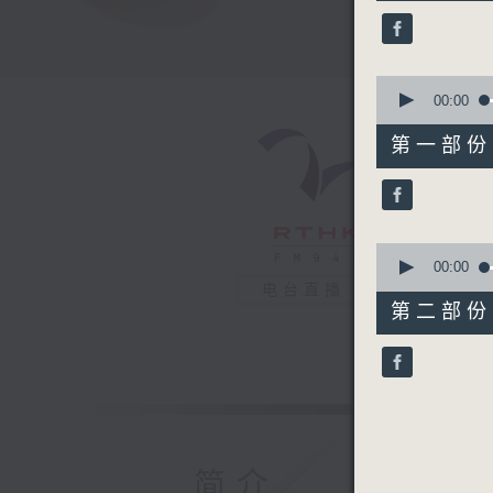
38
minutes,
56
seconds
90%
0
seconds
00:00
of
50
第一部份 P
minutes,
10
seconds
90%
0
seconds
00:00
of
电台直播
48
第二部份 P
minutes,
56
seconds
90%
简介