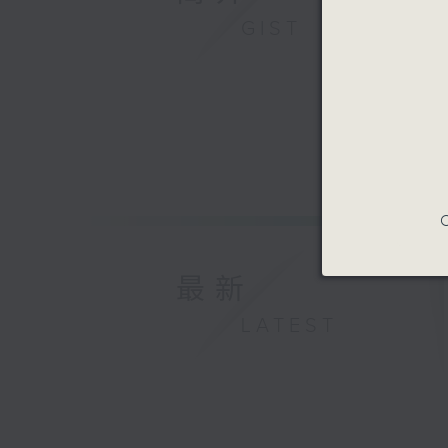
GIST
C
最新
LATEST