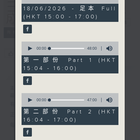
of
1
18/06/2026 - 足本 Full
hour,
(HKT 15:00 - 17:00)
34
三五成群
minutes,
电台直播
50
seconds
所有集数
0
seconds
00:00
48:00
您喜欢这个节目吗?
of
48
第一部份 Part 1 (HKT
minutes,
15:04 - 16:00)
0
简介
GIST
seconds
主持人：黄天颐、方梓豪、阿摄
0
最饭气攻心的时间，最渴望放工的时间，
seconds
00:00
47:00
有天颐、梓豪、阿摄陪你快乐度过！
of
47
第二部份 Part 2 (HKT
正所谓 快乐不知时日过。
minutes,
16:04 - 17:00)
0
每日两小时，
seconds
刺激游戏，三位主持斗到你死我活
更多...