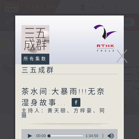
ENG
/
繁
×
全新 RTHK On The Go
取得
一手掌握 RTHK 电台、电视节目
X
所有集数
三五成群
茶水间:大暴雨!!!无奈
湿身故事...
主持人：黄天颐、方梓豪、阿
摄
0
seconds
00:00
1:34:50