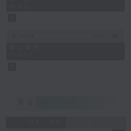
minutes,
16:00)
40
seconds
0
seconds
00:00
48:58
of
48
第二部份 Part 2 (HKT 16:04 -
minutes,
17:00)
58
seconds
重温
CATCHUP
07 - 08
2026