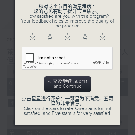
热门话题，等你讲埋一份！
您对这个节目的满意程度？
您的意见有助于提升节目质素。
还有你最喜欢的灵异故事。
How satisfied are you with this program?
最新
LATEST
Your feedback helps to improve the quality of
三五成群 个个好人 陪你等放工
the program.
☆
☆
☆
☆
☆
06/08/2026
茶水间:最差嘅搬屋经历! 搬屋公司有人
但无车???
0
seconds
00:00
1:38:28
of
提交及继续 Submit
1
06/08/2026 - 足本 Full (HKT
and Continue
hour,
15:00 - 17:00)
38
minutes,
点击星星进行评分：一颗星为不满意，五颗
28
星为非常满意。
seconds
Click on the stars to rate: One star is for not
satisfied, and Five stars is for very satisfied.
0
seconds
00:00
49:40
of
49
第一部份 Part 1 (HKT 15:04 -