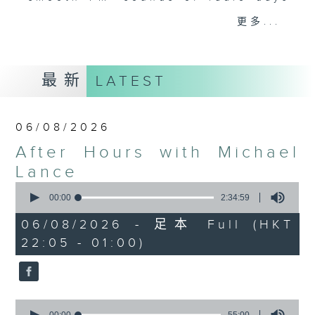
gone by. Join him every weekday
更多...
evening from 10.05 until 1 the
next morning for
After Hours with
Michael Lance.
Listen to the
最新
LATEST
soulful melodies of R&B, soft rock
ballads that defined a generation,
iconic anthems, and the pop hits
06/08/2026
that keep our hearts beating in
After Hours with Michael
rhythm. Rediscover your favorites
and uncover hidden gems, as
Lance
'After Hours' gives you the
0
seconds
00:00
2:34:59
perfect soundtrack to your late-
of
night adventures.
2
06/08/2026 - 足本 Full (HKT
hours,
22:05 - 01:00)
34
So, whether you’re sliding into
minutes,
59
your comfy chair, grabbing the
seconds
wheel, or surrendering to the
magic of the night, tune in to
0