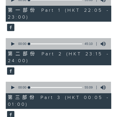
seconds
00:00
55:00
After Hours with Michael Lance
.
of
55
第一部份 Part 1 (HKT 22:05 -
minutes,
Weekdays 10:05pm to 1am - On Air
23:00)
0
- Online - On Radio 3
seconds
0
seconds
00:00
45:10
of
45
第二部份 Part 2 (HKT 23:15 -
minutes,
24:00)
10
seconds
0
seconds
00:00
55:09
of
55
第三部份 Part 3 (HKT 00:05 -
minutes,
01:00)
9
seconds