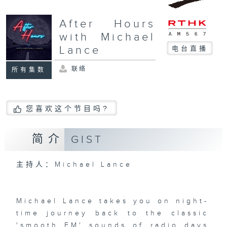
After Hours
with Michael
Lance
电台直播
联络
所有集数
您喜欢这个节目吗?
简介
GIST
主持人：Michael Lance
Michael Lance takes you on night-
time journey back to the classic
'smooth FM' sounds of radio days