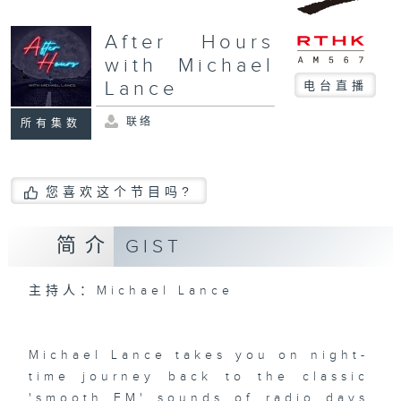
After Hours
with Michael
Lance
电台直播
联络
所有集数
您喜欢这个节目吗?
简介
GIST
主持人：Michael Lance
Michael Lance takes you on night-
time journey back to the classic
'smooth FM' sounds of radio days