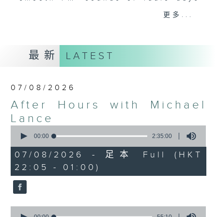
gone by. Join him every weekday
更多...
evening from 10.05 until 1 the
next morning for
After Hours with
Michael Lance.
Listen to the
最新
LATEST
soulful melodies of R&B, soft rock
ballads that defined a generation,
iconic anthems, and the pop hits
07/08/2026
that keep our hearts beating in
After Hours with Michael
rhythm. Rediscover your favorites
and uncover hidden gems, as
Lance
'After Hours' gives you the
0
seconds
00:00
2:35:00
perfect soundtrack to your late-
of
night adventures.
2
07/08/2026 - 足本 Full (HKT
hours,
22:05 - 01:00)
35
So, whether you’re sliding into
minutes,
0
your comfy chair, grabbing the
seconds
wheel, or surrendering to the
magic of the night, tune in to
0