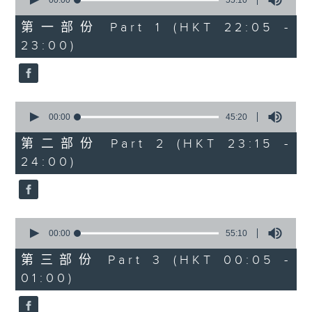
seconds
00:00
55:10
After Hours with Michael Lance
.
of
55
第一部份 Part 1 (HKT 22:05 -
minutes,
Weekdays 10:05pm to 1am - On Air
23:00)
10
- Online - On Radio 3
seconds
0
seconds
00:00
45:20
of
45
第二部份 Part 2 (HKT 23:15 -
minutes,
24:00)
20
seconds
0
seconds
00:00
55:10
of
55
第三部份 Part 3 (HKT 00:05 -
minutes,
01:00)
10
seconds