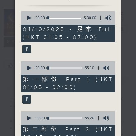
0
seconds
00:00
5:30:00
Night Music
of
5
04/10/2025 - 足本 Full
on Radio 3
电台直播
hours,
(HKT 01:05 - 07:00)
30
联络
minutes,
所有集数
0
seconds
0
您喜欢这个节目吗?
seconds
00:00
55:10
of
55
第一部份 Part 1 (HKT
简介
GIST
minutes,
01:05 - 02:00)
10
seconds
主持人：Music for night owls and
early birds
0
seconds
00:00
55:20
Stay with us throughout the night,
of
55
every night, from 1.05am until
第二部份 Part 2 (HKT
minutes,
dawn, as we slowly wake up with