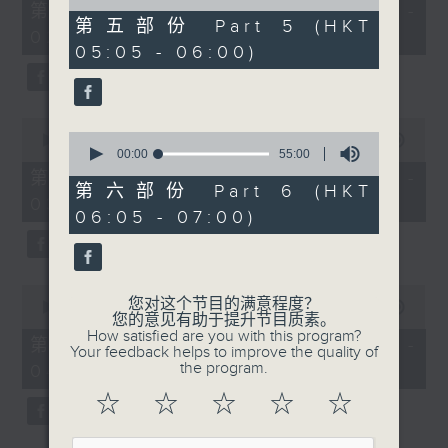
55
of
第一部份 Part 1 (HKT 01:05 -
minutes,
55
第五部份 Part 5 (HKT
02:00)
0
minutes,
05:05 - 06:00)
seconds
20
seconds
0
0
seconds
00:00
55:09
seconds
00:00
55:00
of
of
55
第二部份 Part 2 (HKT 02:05 -
55
minutes,
第六部份 Part 6 (HKT
03:00)
minutes,
9
06:05 - 07:00)
0
seconds
seconds
0
您对这个节目的满意程度？
seconds
00:00
55:19
您的意见有助于提升节目质素。
of
How satisfied are you with this program?
55
第三部份 Part 3 (HKT 03:05 -
Your feedback helps to improve the quality of
minutes,
the program.
04:00)
19
seconds
☆
☆
☆
☆
☆