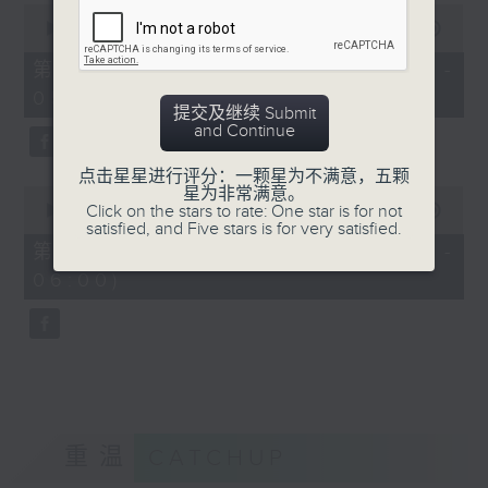
0
seconds
00:00
55:19
of
55
第四部份 Part 4 (HKT 04:05 -
minutes,
05:00)
19
提交及继续 Submit
seconds
and Continue
点击星星进行评分：一颗星为不满意，五颗
0
星为非常满意。
seconds
Click on the stars to rate: One star is for not
00:00
55:09
of
satisfied, and Five stars is for very satisfied.
55
第五部份 Part 5 (HKT 05:05 -
minutes,
06:00)
9
seconds
重温
CATCHUP