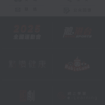
联 络
公众回馈