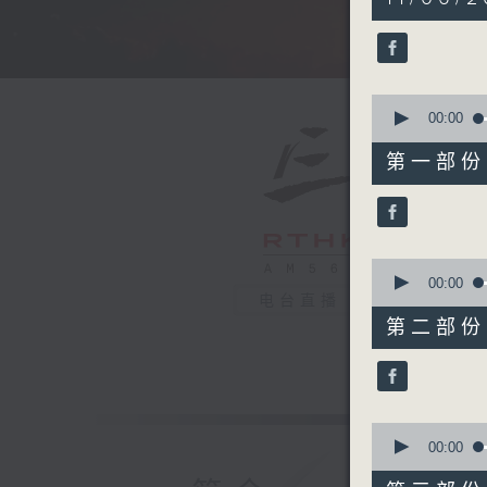
hours,
35
minutes,
0
seconds
90%
0
seconds
00:00
of
55
第一部份 P
minutes,
10
seconds
90%
0
seconds
00:00
of
电台直播
55
第二部份 P
minutes,
19
seconds
90%
0
seconds
00:00
of
55