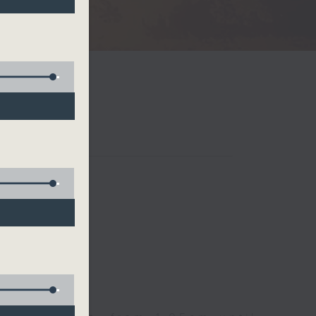
Radio 3
 birds