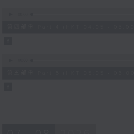
0
seconds
00:00
of
55
第四部份 Part 4 (HKT 04:05 - 05:00
minutes,
9
seconds
Volume
90%
0
seconds
00:00
of
55
第五部份 Part 5 (HKT 05:05 - 06:00
minutes,
9
seconds
Volume
90%
07 - 08
2026