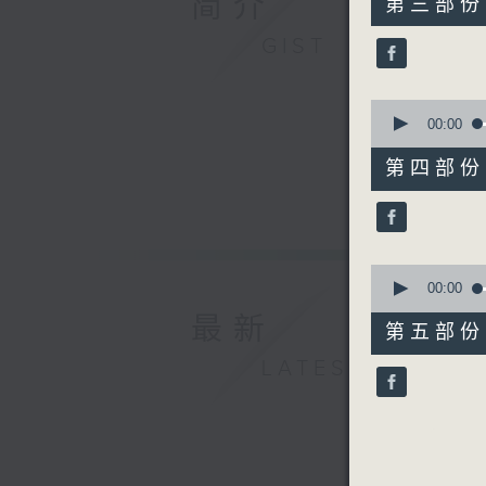
简介
第三部份 P
minutes,
20
GIST
seconds
90%
0
seconds
00:00
of
55
第四部份 P
minutes,
20
seconds
90%
0
seconds
00:00
of
最新
55
第五部份 P
minutes,
10
LATEST
seconds
90%