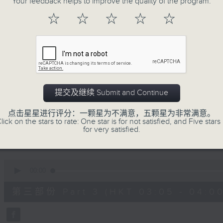
Your feedback helps to improve the quality of the program.
90%
0
☆
☆
☆
☆
☆
seconds
00:00
of
55
第一部份 Part 1 (HKT 01:05 - 02:00
minutes,
10
seconds
Volume
90%
0
提交及继续 Submit and Continue
seconds
00:00
of
55
点击星星进行评分：一颗星为不满意，五颗星为非常满意。
第二部份 Part 2 (HKT 02:05 - 03:00
minutes,
lick on the stars to rate: One star is for not satisfied, and Five stars 
19
for very satisfied.
seconds
Volume
90%
0
seconds
00:00
of
55
第三部份 Part 3 (HKT 03:05 - 04:00
minutes,
10
seconds
Volume
90%