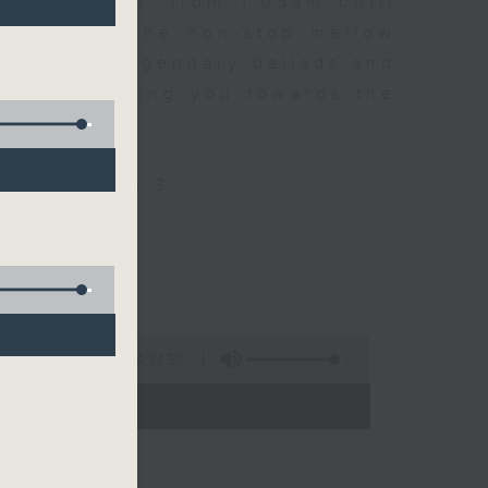
every night, from 1.05am until
ou. Enjoy the non-stop mellow
 with some legendary ballads and
n pace, moving you towards the
ly on Radio 3
4:34:59
 - 06:00)