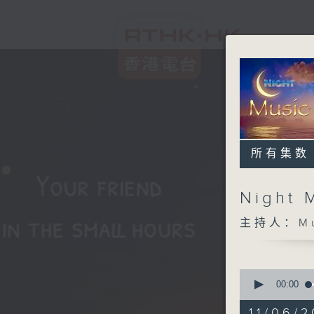
所有集数
Night 
主持人：Musi
0
seconds
00:00
of
4
11/06/2