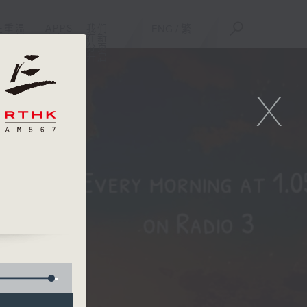
在
重温
APPS
我们
ENG
/
繁
在新
在新
在新
分页
分页
分页
开启
开启
开启
X