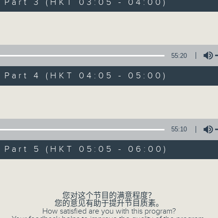
Stay with us throughout the night, 
art 3 (HKT 03:05 - 04:00)
dawn, as we slowly wake up with y
Volume
side of the 70s to the 90s at first,
soft rock hits, which gently grow i
2000s and a perfect morning mix
55:20
art 4 (HKT 04:05 - 05:00)
Seven days a week from 1.05am... on
Volume
06/08/2026
55:10
Night Music on Radio 3
art 5 (HKT 05:05 - 06:00)
0
seconds
00:00
Volume
of
4
06/08/2026 - 足本 Full (HKT 01:05
hours,
34
您对这个节目的满意程度？
minutes,
您的意见有助于提升节目质素。
59
How satisfied are you with this program?
seconds
Volume