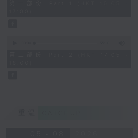
55
第一部份 Part 1 (HKT 16:05 -
minutes,
17:00)
10
seconds
0
seconds
00:00
55:10
of
55
第二部份 Part 2 (HKT 17:05 -
minutes,
18:00)
10
seconds
重温
CATCHUP
05 - 08
2026