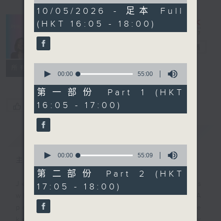
of
1
10/05/2026 - 足本 Full
hour,
(HKT 16:05 - 18:00)
50
minutes,
0
PhilKongers
电台直播
seconds
0
联络
所有集数
seconds
00:00
55:00
of
55
第一部份 Part 1 (HKT
minutes,
16:05 - 17:00)
您喜欢这个节目吗?
0
seconds
简介
GIST
0
seconds
00:00
55:09
主持人：Jeal and Patty
of
55
第二部份 Part 2 (HKT
minutes,
Jeal and Patty are two Filipinos
17:05 - 18:00)
9
seconds
who call Hong Kong their home. A
pair of PhilKongers who'll be
keeping you company every