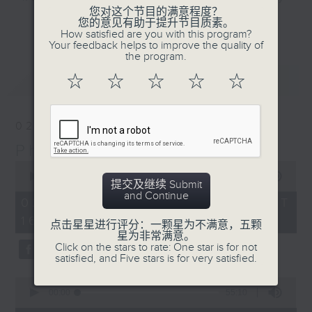
您对这个节目的满意程度？
Sunday afternoon here on Radio 3.
更多...
您的意见有助于提升节目质素。
Join our PhilKongers each week in
How satisfied are you with this program?
Your feedback helps to improve the quality of
celebrating the rich Filipino
the program.
community in Hong Kong, with its
最新
LATEST
☆
☆
☆
☆
☆
traditions, stories, people,
experiences, and of course...
some great music.
02/08/2026
PhilKongers
Sunday afternoons - 4:05 to 6 -
0
Only on Radio 3
seconds
00:00
1:50:00
提交及继续 Submit
of
and Continue
1
02/08/2026 - 足本 Full (HKT
hour,
16:05 - 18:00)
50
点击星星进行评分：一颗星为不满意，五颗
minutes,
星为非常满意。
0
Click on the stars to rate: One star is for not
seconds
satisfied, and Five stars is for very satisfied.
0
seconds
00:00
55:10
of