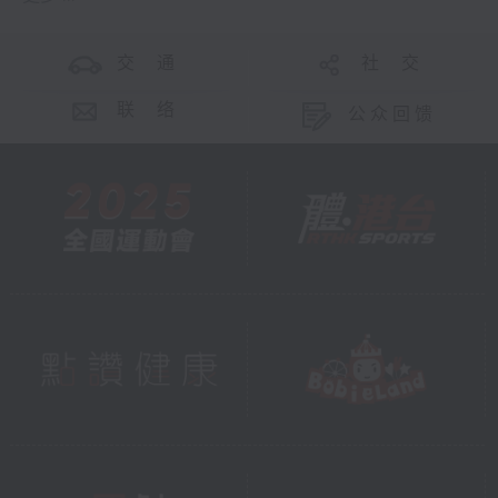
交 通
社 交
联 络
公众回馈