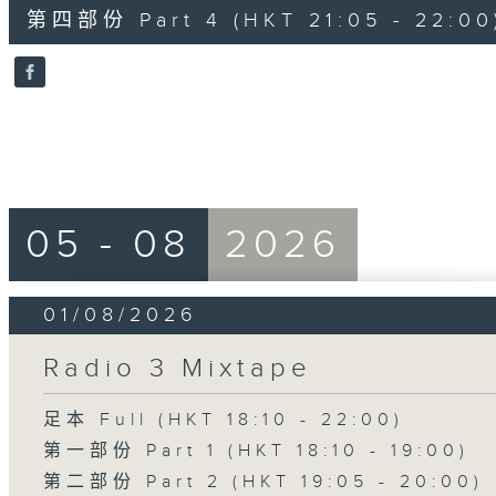
55
第四部份 Part 4 (HKT 21:05 - 22:00
minutes,
9
seconds
Volume
90%
05 - 08
2026
01/08/2026
Radio 3 Mixtape
足本 Full (HKT 18:10 - 22:00)
第一部份 Part 1 (HKT 18:10 - 19:00)
第二部份 Part 2 (HKT 19:05 - 20:00)