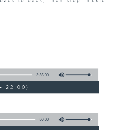
ack-to-back, non-stop music
3:35:00
- 22:00)
50:00