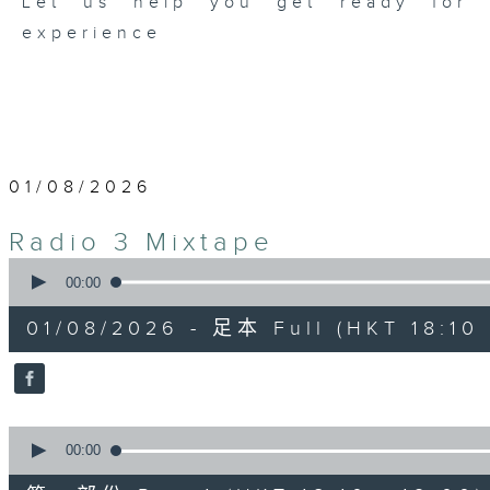
Let us help you get ready for b
experience
01/08/2026
Radio 3 Mixtape
0
seconds
00:00
of
3
01/08/2026 - 足本 Full (HKT 18:10 
hours,
35
minutes,
0
seconds
Volume
90%
0
seconds
00:00
of
50