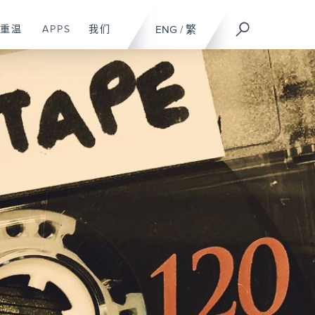
重温
APPS
我们
ENG
/
繁