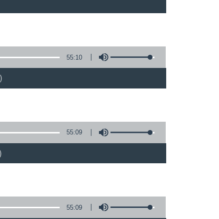
55:10
)
55:09
)
55:09