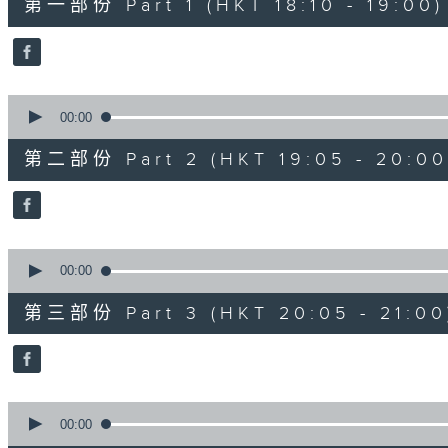
第一部份 Part 1 (HKT 18:10 - 19:00)
minutes,
0
seconds
Volume
90%
0
seconds
00:00
of
55
第二部份 Part 2 (HKT 19:05 - 20:00
minutes,
10
seconds
Volume
90%
0
seconds
00:00
of
55
第三部份 Part 3 (HKT 20:05 - 21:00
minutes,
9
seconds
Volume
90%
0
seconds
00:00
of