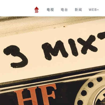
电视
电台
新闻
WEB+