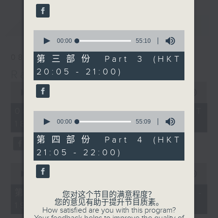
最新
LATEST
0
seconds
00:00
55:10
of
55
08/08/2026
第三部份 Part 3 (HKT
minutes,
20:05 - 21:00)
10
Radio 3 Mixtape
seconds
0
seconds
00:00
3:35:00
of
3
08/08/2026 - 足本 Full (HKT
0
hours,
seconds
00:00
55:09
18:10 - 22:00)
35
of
minutes,
55
第四部份 Part 4 (HKT
0
minutes,
seconds
21:05 - 22:00)
9
seconds
0
seconds
00:00
50:10
of
50
第一部份 Part 1 (HKT 18:10 -
您对这个节目的满意程度？
minutes,
您的意见有助于提升节目质素。
19:00)
10
How satisfied are you with this program?
seconds