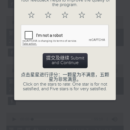
Your feedback helps to improve the quality of
the program.
☆
☆
☆
☆
☆
0
seconds
00:00
55:20
of
55
第二部份 Part 2 (HKT 19:05 -
minutes,
20:00)
20
seconds
提交及继续 Submit
and Continue
0
seconds
00:00
55:19
点击星星进行评分：一颗星为不满意，五颗
of
星为非常满意。
55
第三部份 Part 3 (HKT 20:05 -
Click on the stars to rate: One star is for not
minutes,
satisfied, and Five stars is for very satisfied.
21:00)
19
seconds
0
seconds
00:00
55:10
of
55