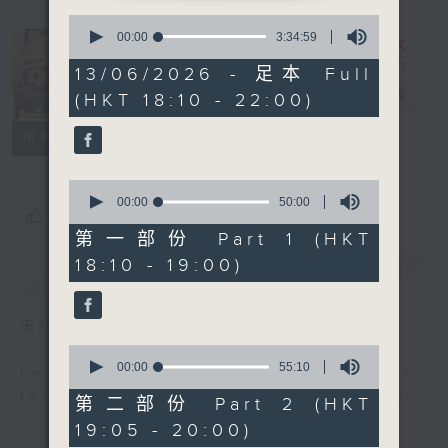
0
seconds
00:00
3:34:59
of
3
Radio 3
13/06/2026 - 足本 Full
hours,
Mixtape
电台直播
(HKT 18:10 - 22:00)
34
minutes,
59
联络
所有集数
seconds
0
seconds
00:00
50:00
您喜欢这个节目吗?
of
50
第一部份 Part 1 (HKT
minutes,
18:10 - 19:00)
0
简介
GIST
seconds
主持人：Non-stop new music
0
seconds
00:00
55:10
Let us help you get ready for back-
of
to-back, non-stop music experience
55
第二部份 Part 2 (HKT
minutes,
19:05 - 20:00)
10
seconds