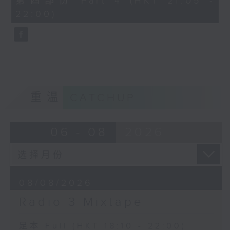
第四部份 Part 4 (HKT 21:05 -
minutes,
22:00)
10
seconds
重温
CATCHUP
06 - 08
2026
08/08/2026
Radio 3 Mixtape
足本 Full (HKT 18:10 - 22:00)