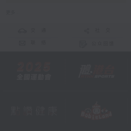
更多 ...
交 通
社 交
联 络
公众回馈