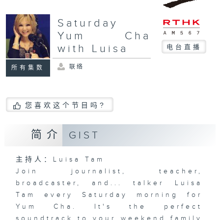
Saturday
Yum Cha
with Luisa
电台直播
联络
所有集数
您喜欢这个节目吗?
简介
GIST
主持人：Luisa Tam
Join journalist, teacher,
broadcaster, and... talker Luisa
Tam every Saturday morning for
Yum Cha. It's the perfect
soundtrack to your weekend family