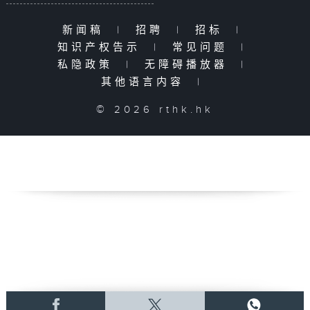
新闻稿
|
招聘
|
招标
|
知识产权告示
|
常见问题
|
私隐政策
|
无障碍播放器
|
其他语言内容
|
© 2026 rthk.hk