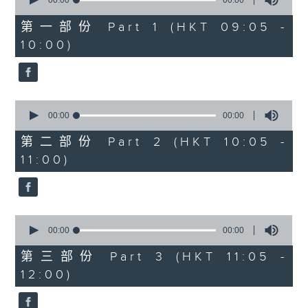
seconds
00:00
00:00
of
0
第一部份 Part 1 (HKT 09:05 -
seconds
10:00)
0
seconds
00:00
00:00
of
0
第二部份 Part 2 (HKT 10:05 -
seconds
11:00)
0
seconds
00:00
00:00
of
0
第三部份 Part 3 (HKT 11:05 -
seconds
12:00)