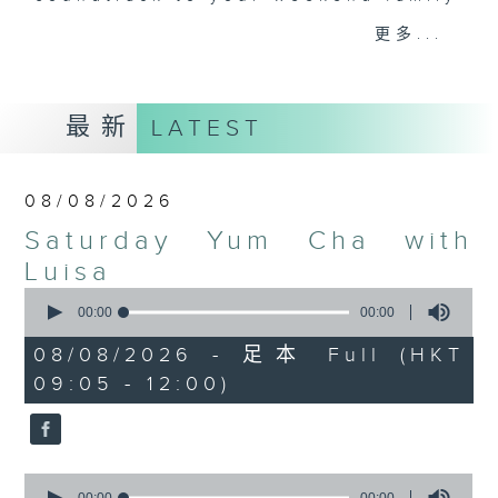
and friends get togethers, while
更多...
enjoying Chef Luisa's wonderful
audio dim sum. Spend your
Saturday mornings with Luisa, her
最新
LATEST
music, her musings on life, and
her regular radio friends, who'll
teach you Putonghua and... fix
08/08/2026
your love life! What a deal.
Saturday Yum Cha with
The trolley comes round every
Luisa
Saturday morning from 9.05 to
0
seconds
00:00
00:00
midday... only on Radio 3.
of
0
08/08/2026 - 足本 Full (HKT
seconds
09:05 - 12:00)
0