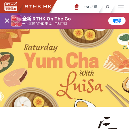
ENG
/
繁
×
全新 RTHK On The Go
取得
一手掌握 RTHK 电台、电视节目