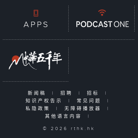
新闻稿
|
招聘
|
招标
|
知识产权告示
|
常见问题
|
私隐政策
|
无障碍播放器
|
其他语言内容
|
© 2026 rthk.hk