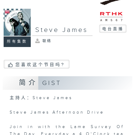
Steve James
电台直播
联络
所有集数
您喜欢这个节目吗?
简介
GIST
主持人：Steve James
Steve James Afternoon Drive
Join in with the Lame Survey Of
The Day. Everyday a 4 O'Clock tea