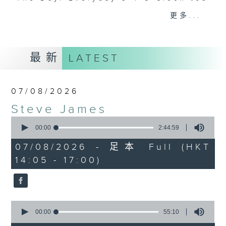
break features a handful of songs
更多...
from a special artist of the day,
with Wednesday's being all about
The Beatles. And, every Tuesday
最新
LATEST
our friend and Hong Kong music
legend Perry Martin joins Steve,
with Harry (Wong) Gor-Gor coming
07/08/2026
to say hi each Friday.
Steve James
0
seconds
00:00
2:44:59
of
2
07/08/2026 - 足本 Full (HKT
hours,
14:05 - 17:00)
44
minutes,
59
seconds
0
seconds
00:00
55:10
of