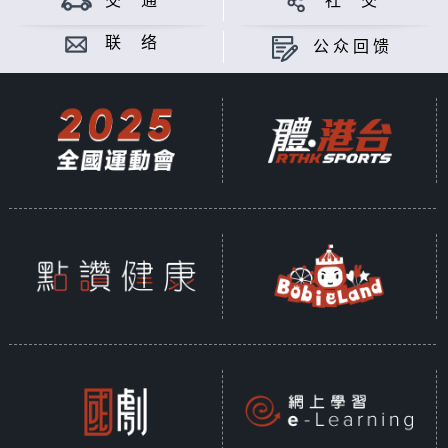
交 通
社 交
联 络
公众回馈