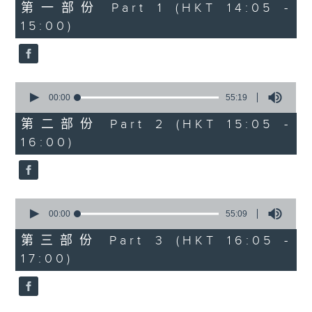
55
第一部份 Part 1 (HKT 14:05 -
minutes,
15:00)
10
seconds
0
seconds
00:00
55:19
of
55
第二部份 Part 2 (HKT 15:05 -
minutes,
16:00)
19
seconds
0
seconds
00:00
55:09
of
55
第三部份 Part 3 (HKT 16:05 -
minutes,
17:00)
9
seconds