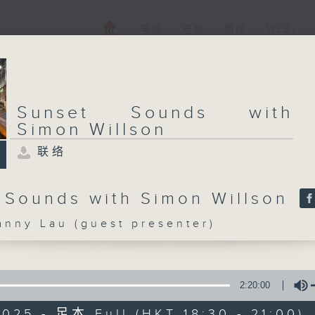
电视
电台
新闻
WEB+
Sunset Sounds with
Simon Willson
联络
 Sounds with Simon Willson
ny Lau (guest presenter)
2:20:00
025 - 足本 Full (HKT 18:30 - 21:00)