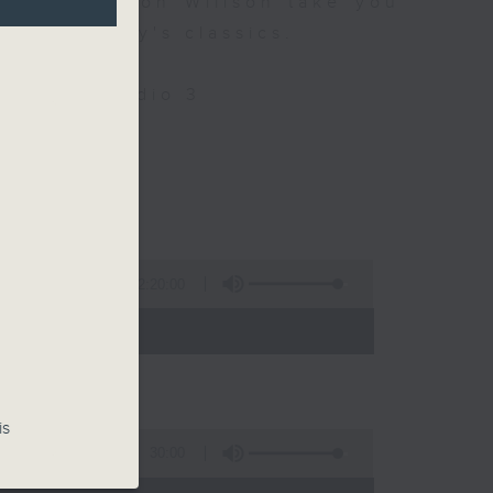
 9 let Simon Willson take you
nd yesterday's classics.
Only on Radio 3
llson
2:20:00
- 21:00)
is
30:00