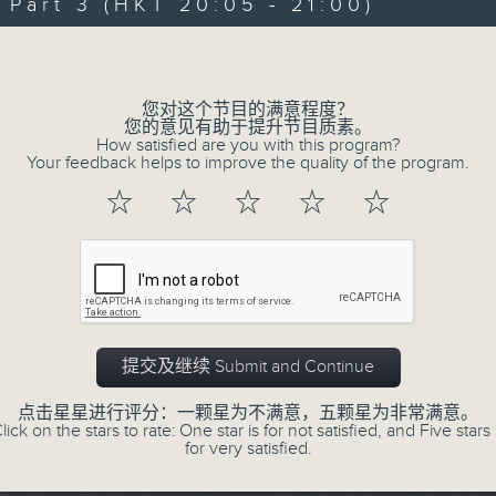
Every weekday evening from 6.30 to
art 3 (HKT 20:05 - 21:00)
home with the best in today's hits a
Volume
Monday to Friday - 6.30pm to 9pm - 
您对这个节目的满意程度？
您的意见有助于提升节目质素。
How satisfied are you with this program?
Your feedback helps to improve the quality of the program.
07/08/2026
☆
☆
☆
☆
☆
Sunset Sounds with Simon Wi
0
seconds
00:00
of
2
07/08/2026 - 足本 Full (HKT 18:30 
hours,
20
提交及继续 Submit and Continue
minutes,
0
seconds
Volume
点击星星进行评分：一颗星为不满意，五颗星为非常满意。
90%
lick on the stars to rate: One star is for not satisfied, and Five stars 
0
for very satisfied.
seconds
00:00
of
30