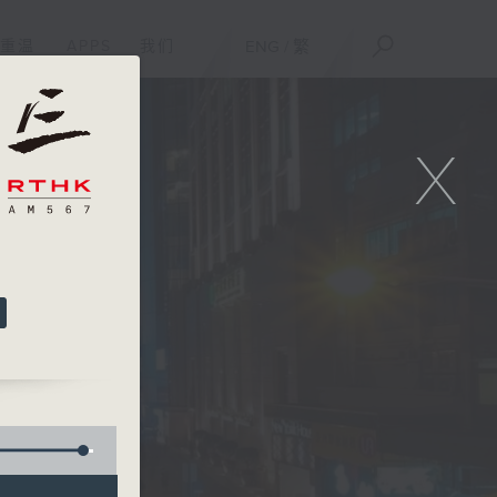
重温
APPS
我们
ENG
/
繁
X