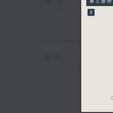
简介
第三部份 P
minutes,
9
GIST
seconds
90%
最新
LATEST
C