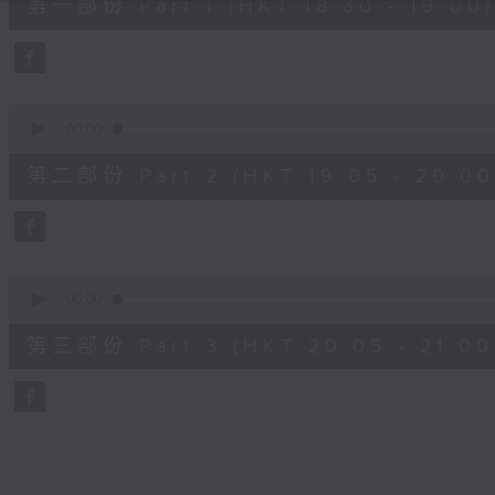
第一部份 Part 1 (HKT 18:30 - 19:00)
minutes,
0
seconds
Volume
90%
0
seconds
00:00
of
55
第二部份 Part 2 (HKT 19:05 - 20:00
minutes,
9
seconds
Volume
90%
0
seconds
00:00
of
55
第三部份 Part 3 (HKT 20:05 - 21:00
minutes,
10
seconds
Volume
90%