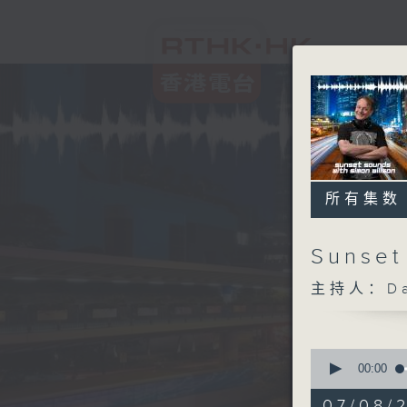
所有集数
Sunset
主持人：Dan
0
seconds
00:00
of
2
07/08/2