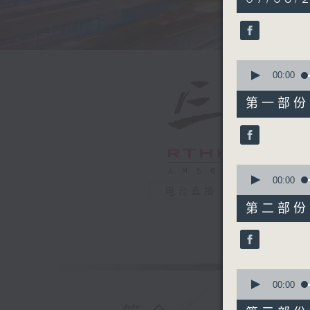
hours,
20
minutes,
0
seconds
90%
0
seconds
00:00
of
30
第一部份 P
minutes,
10
seconds
90%
0
seconds
00:00
of
电台直播
55
第二部份 P
minutes,
19
seconds
90%
0
seconds
00:00
of
55