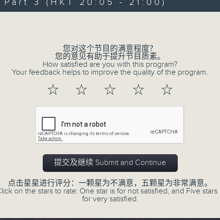
Every weekday evening from 6.30 to
art 3 (HKT 20:05 - 21:00)
home with the best in today's hits a
Volume
Monday to Friday - 6.30pm to 9pm - 
您对这个节目的满意程度？
您的意见有助于提升节目质素。
How satisfied are you with this program?
Your feedback helps to improve the quality of the program.
06/08/2026
☆
☆
☆
☆
☆
Sunset Sounds with Simon Wi
0
seconds
00:00
of
2
06/08/2026 - 足本 Full (HKT 18:30 
hours,
19
提交及继续 Submit and Continue
minutes,
59
seconds
Volume
点击星星进行评分：一颗星为不满意，五颗星为非常满意。
90%
lick on the stars to rate: One star is for not satisfied, and Five stars 
0
for very satisfied.
seconds
00:00
of
30