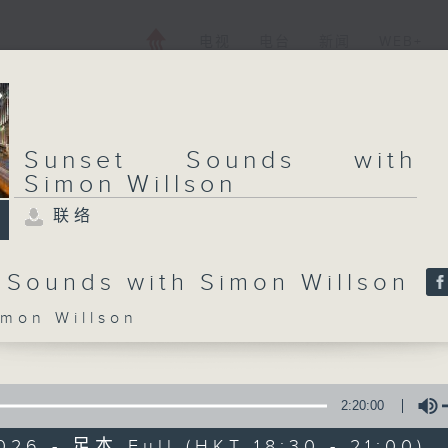
电视
电台
新闻
WEB+
Sunset Sounds with
Simon Willson
联络
 Sounds with Simon Willson
on Willson
2:20:00
026 - 足本 Full (HKT 18:30 - 21:00)