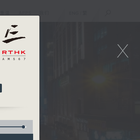
重温
APPS
我们
ENG
/
繁
X