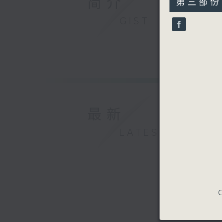
简介
第三部份 P
minutes,
10
GIST
seconds
90%
最新
LATEST
C