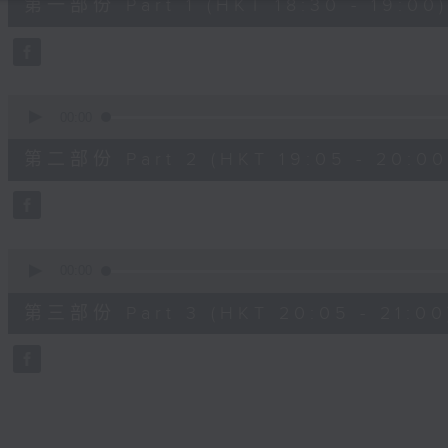
第一部份 Part 1 (HKT 18:30 - 19:00)
minutes,
0
seconds
Volume
90%
0
seconds
00:00
of
55
第二部份 Part 2 (HKT 19:05 - 20:00
minutes,
9
seconds
Volume
90%
0
seconds
00:00
of
55
第三部份 Part 3 (HKT 20:05 - 21:00
minutes,
9
seconds
Volume
90%