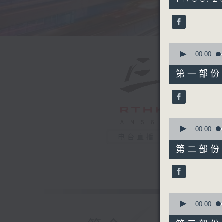
hours,
20
minutes,
0
seconds
90%
0
seconds
00:00
of
30
第一部份 P
minutes,
0
seconds
90%
0
seconds
00:00
of
电台直播
55
第二部份 P
minutes,
10
seconds
90%
0
seconds
00:00
of
55