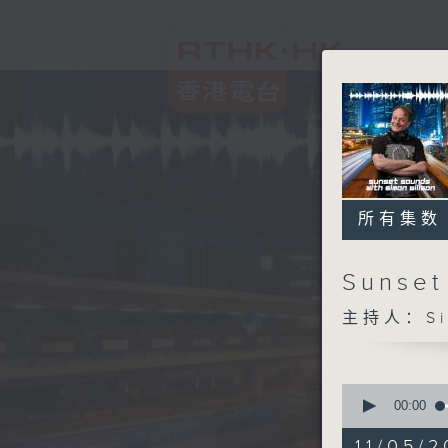
所有集数
Sunset
主持人：Sim
0
seconds
00:00
of
2
11/05/2