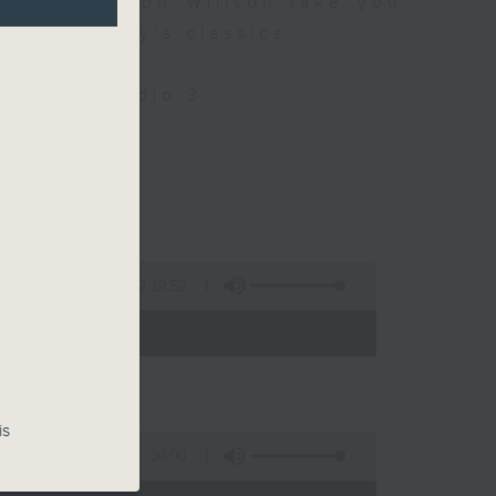
 9 let Simon Willson take you
nd yesterday's classics.
Only on Radio 3
llson
2:19:59
- 21:00)
is
30:00