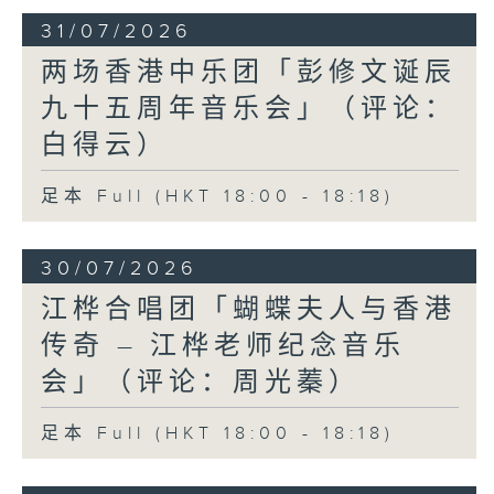
31/07/2026
两场香港中乐团「彭修文诞辰
九十五周年音乐会」（评论：
白得云）
足本 Full (HKT 18:00 - 18:18)
30/07/2026
江桦合唱团「蝴蝶夫人与香港
传奇 – 江桦老师纪念音乐
会」（评论：周光蓁）
足本 Full (HKT 18:00 - 18:18)