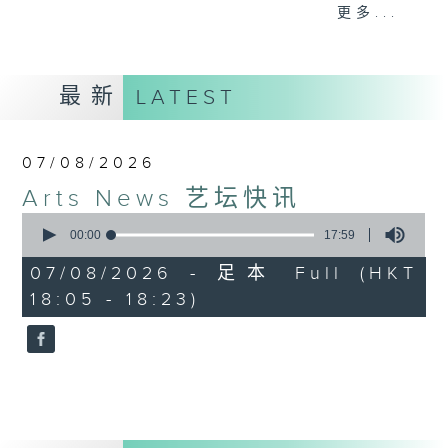
更多...
Kathy Lam 林家琦
最新
LATEST
07/08/2026
Arts News 艺坛快讯
0
seconds
00:00
17:59
of
17
07/08/2026 - 足本 Full (HKT
minutes,
18:05 - 18:23)
59
seconds