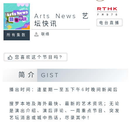
Arts News 艺
坛快讯
电台直播
联络
所有集数
您喜欢这个节目吗?
简介
GIST
播出时间：逢星期一至五下午6时晚间新闻后
搜罗本地及海外最快、最新的艺术资讯；无论
是演出介绍、演后评论、一周重点节目、突发
艺坛消息或城中热话，尽录其中！