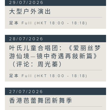
29/07/2026
大型户外演出
足本 Full (HKT 18:00 - 18:18)
28/07/2026
叶氏儿童合唱团：《爱丽丝梦
游仙境—镜中奇遇再敍新篇》
（评论：周光蓁）
足本 Full (HKT 18:00 - 18:18)
27/07/2026
香港芭蕾舞团新舞季