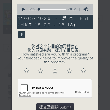
0
seconds
00:00
00:00
Arts News 艺
of
0
11/05/2026 - 足本 Full
坛快讯
电台直播
seconds
(HKT 18:00 - 18:18)
联络
所有集数
您对这个节目的满意程度？
您喜欢这个节目吗?
您的意见有助于提升节目质素。
How satisfied are you with this program?
Your feedback helps to improve the quality of
the program.
简介
GIST
☆
☆
☆
☆
☆
播出时间：逢星期一至五下午6时晚间新闻后
搜罗本地及海外最快、最新的艺术资讯；无论
是演出介绍、演后评论、一周重点节目、突发
艺坛消息或城中热话，尽录其中！
提交及继续 Submit