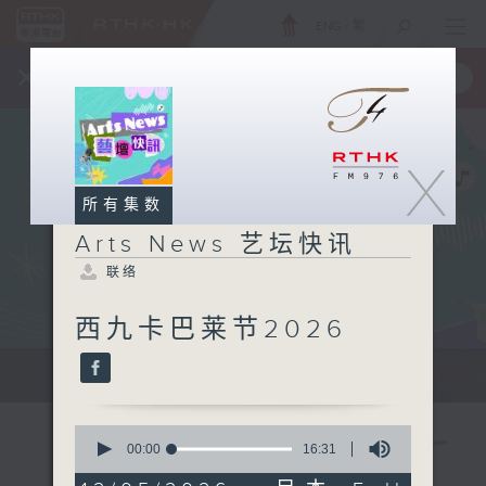
ENG
/
繁
×
全新 RTHK On The Go
取得
一手掌握 RTHK 电台、电视节目
X
所有集数
Arts News 艺坛快讯
联络
西九卡巴莱节2026
本地及海外最快、最新的艺术资讯。
0
seconds
00:00
16:31
of
16