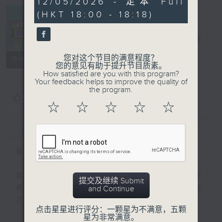
12/05/2026 - 足本 Full
minutes,
(HKT 18:00 - 18:18)
31
seconds
Arts News 艺
坛快讯
电台直播
您对这个节目的满意程度？
联络
所有集数
您的意见有助于提升节目质素。
How satisfied are you with this program?
Your feedback helps to improve the quality of
the program.
您喜欢这个节目吗?
☆
☆
☆
☆
☆
简介
GIST
播出时间：逢星期一至五下午6时晚间新闻后
搜罗本地及海外最快、最新的艺术资讯；无论
提交及继续 Submit
是演出介绍、演后评论、一周重点节目、突发
and Continue
艺坛消息或城中热话，尽录其中！
点击星星进行评分：一颗星为不满意，五颗
星为非常满意。