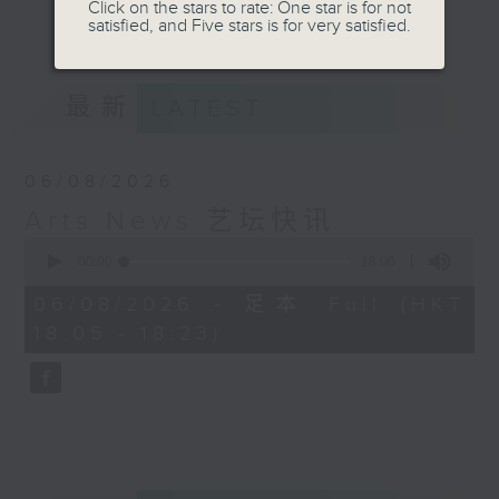
Click on the stars to rate: One star is for not
更多...
satisfied, and Five stars is for very satisfied.
Kathy Lam 林家琦
最新
LATEST
06/08/2026
Arts News 艺坛快讯
0
seconds
00:00
18:00
of
18
06/08/2026 - 足本 Full (HKT
minutes,
18:05 - 18:23)
0
seconds