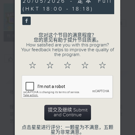
20/05/2026 - 足本 Full
seconds
(HKT 18:00 - 18:18)
Arts News 艺
坛快讯
电台直播
您对这个节目的满意程度？
联络
所有集数
您的意见有助于提升节目质素。
How satisfied are you with this program?
Your feedback helps to improve the quality of
the program.
您喜欢这个节目吗?
☆
☆
☆
☆
☆
简介
GIST
播出时间：逢星期一至五下午6时晚间新闻后
搜罗本地及海外最快、最新的艺术资讯；无论
提交及继续 Submit
是演出介绍、演后评论、一周重点节目、突发
and Continue
艺坛消息或城中热话，尽录其中！
点击星星进行评分：一颗星为不满意，五颗
星为非常满意。