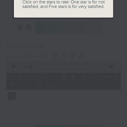
Click on the stars to rate: One star is for not
更多...
satisfied, and Five stars is for very satisfied.
Kathy Lam 林家琦
最新
LATEST
07/08/2026
Arts News 艺坛快讯
0
seconds
00:00
17:59
of
17
07/08/2026 - 足本 Full (HKT
minutes,
18:05 - 18:23)
59
seconds