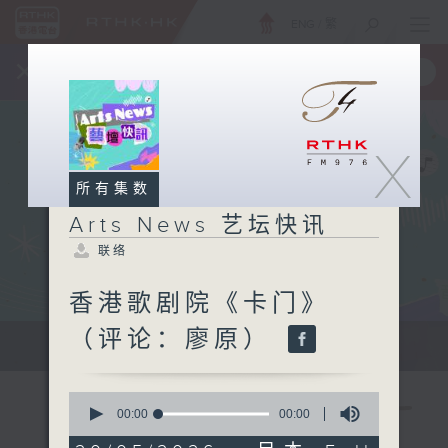
ENG
/
繁
×
全新 RTHK On The Go
取得
一手掌握 RTHK 电台、电视节目
X
所有集数
Arts News 艺坛快讯
联络
香港歌剧院《卡门》
（评论：廖原）
本地及海外最快、最新的艺术资讯。
0
seconds
00:00
00:00
of
0