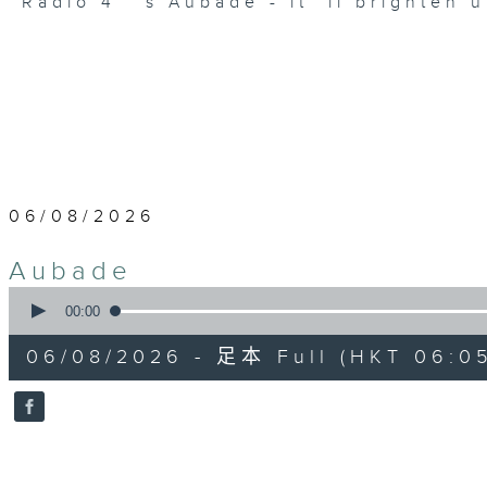
Radio 4 ’ s Aubade - it’ ll brighten 
06/08/2026
Aubade
0
seconds
00:00
of
55
06/08/2026 - 足本 Full (HKT 06:05
minutes,
0
seconds
Volume
90%