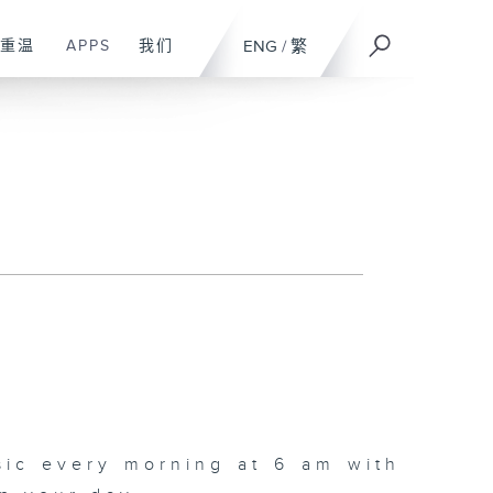
重温
APPS
我们
ENG
/
繁
sic every morning at 6 am with