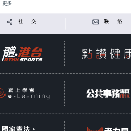
更多 ...
社 交
联 络