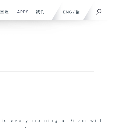
重温
APPS
我们
ENG
/
繁
sic every morning at 6 am with