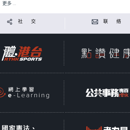
更多 ...
社 交
联 络