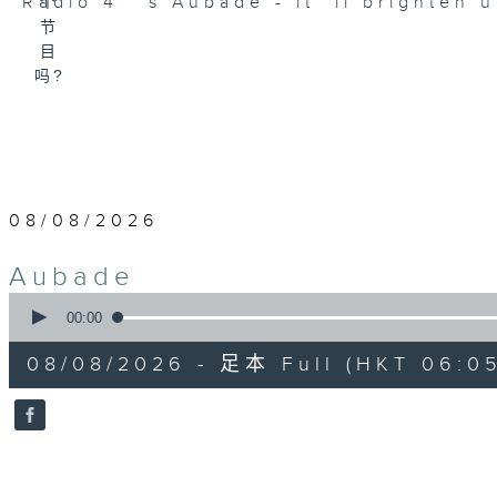
Radio 4 ’ s Aubade - it’ ll brighten 
08/08/2026
Aubade
0
seconds
00:00
of
55
08/08/2026 - 足本 Full (HKT 06:05
minutes,
0
seconds
Volume
90%