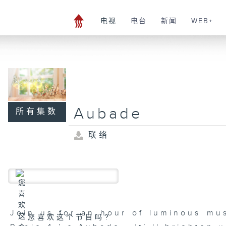
电视
电台
新闻
WEB+
Aubade
所有集数
联络
Join us for an hour of luminous mu
您喜欢这个节目吗?