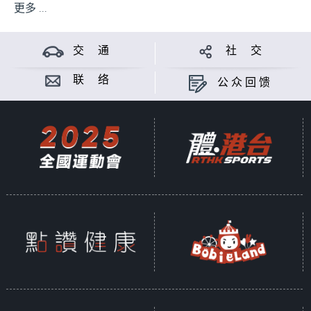
更多 ...
交 通
社 交
联 络
公众回馈