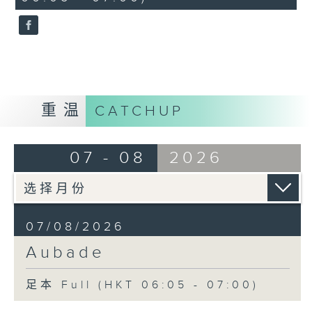
seconds
重温
CATCHUP
07 - 08
2026
07/08/2026
Aubade
足本 Full (HKT 06:05 - 07:00)