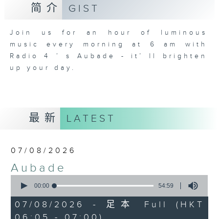
简介
GIST
Join us for an hour of luminous
music every morning at 6 am with
Radio 4 ’ s Aubade - it’ ll brighten
up your day.
最新
LATEST
07/08/2026
Aubade
0
seconds
00:00
54:59
of
54
07/08/2026 - 足本 Full (HKT
minutes,
06:05 - 07:00)
59