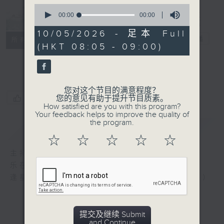
0
Music from
seconds
00:00
00:00
of
China 乐在神
0
10/05/2026 - 足本 Full
州
电台直播
seconds
所有集数
(HKT 08:05 - 09:00)
联络
您对这个节目的满意程度？
您喜欢这个节目吗?
您的意见有助于提升节目质素。
How satisfied are you with this program?
Your feedback helps to improve the quality of
the program.
简介
GIST
☆
☆
☆
☆
☆
主持人：Wong Kin-ting 尘纾
乐在神州
逢星期日上午8时 或 星期二下午2时（重播）
提交及继续 Submit
and Continue