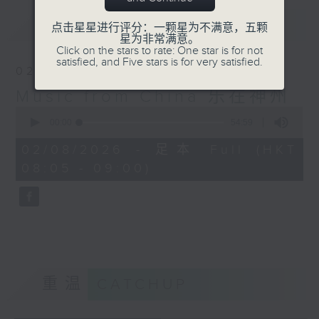
最新
LATEST
点击星星进行评分：一颗星为不满意，五颗
星为非常满意。
Click on the stars to rate: One star is for not
satisfied, and Five stars is for very satisfied.
02/08/2026
Music from China 乐在神州
0
seconds
00:00
54:59
of
54
02/08/2026 - 足本 Full (HKT
minutes,
08:05 - 09:00)
59
seconds
重温
CATCHUP