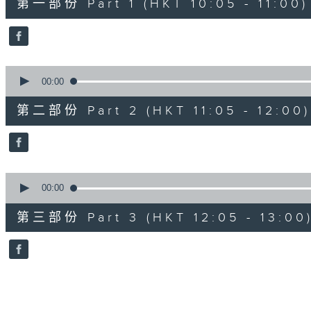
第一部份 Part 1 (HKT 10:05 - 11:00)
minutes,
10
seconds
Volume
90%
0
seconds
00:00
of
55
第二部份 Part 2 (HKT 11:05 - 12:00)
minutes,
19
seconds
Volume
90%
0
seconds
00:00
of
55
第三部份 Part 3 (HKT 12:05 - 13:00
minutes,
9
seconds
Volume
90%