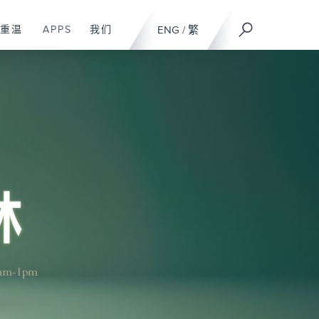
重温
APPS
我们
ENG
/
繁