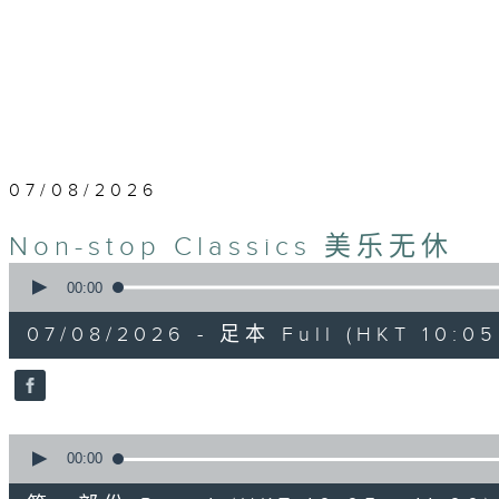
07/08/2026
Non-stop Classics 美乐无休
0
seconds
00:00
of
2
07/08/2026 - 足本 Full (HKT 10:05 
hours,
44
minutes,
59
seconds
Volume
90%
0
seconds
00:00
of
55