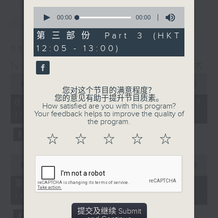
0
最新
LATEST
seconds
00:00
00:00
of
0
第三部份 Part 3 (HKT
seconds
12:05 - 13:00)
06/08/2026
Non-stop Classics 美乐无休
0
seconds
00:00
2:45:00
您对这个节目的满意程度？
of
您的意见有助于提升节目质素。
2
06/08/2026 - 足本 Full (HKT
How satisfied are you with this program?
hours,
Your feedback helps to improve the quality of
10:05 - 13:00)
45
the program.
minutes,
0
☆
☆
☆
☆
☆
seconds
0
seconds
00:00
55:00
of
55
第一部份 Part 1 (HKT 10:05 -
minutes,
11:00)
0
seconds
提交及继续 Submit