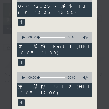
of
0
04/11/2025 - 足本 Full
Non-stop
seconds
(HKT 10:05 - 13:00)
Classics 美乐
无休
电台直播
联络
所有集数
0
seconds
00:00
00:00
of
0
第一部份 Part 1 (HKT
您喜欢这个节目吗?
seconds
10:05 - 11:00)
简介
GIST
0
More music, less talk - for 3
seconds
00:00
00:00
continuous hours.
of
0
第二部份 Part 2 (HKT
seconds
11:05 - 12:00)