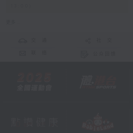
13:00)
更多 ...
交 通
社 交
联 络
公众回馈