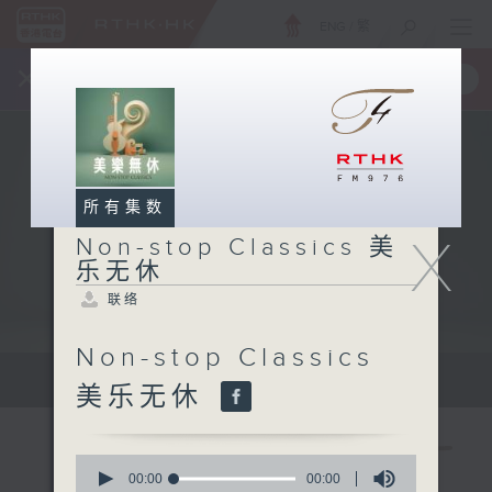
ENG
/
繁
×
全新 RTHK On The Go
取得
一手掌握 RTHK 电台、电视节目
所有集数
X
Non-stop Classics 美
乐无休
联络
Non-stop Classics
Mon - Fri 星期一至五 10am
美乐无休
0
seconds
00:00
00:00