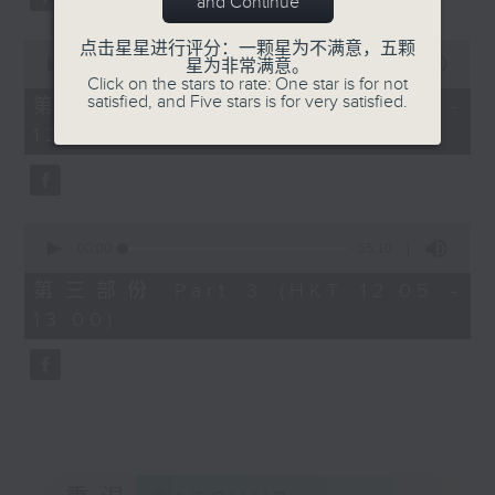
and Continue
0
点击星星进行评分：一颗星为不满意，五颗
seconds
00:00
55:09
星为非常满意。
of
Click on the stars to rate: One star is for not
55
satisfied, and Five stars is for very satisfied.
第二部份 Part 2 (HKT 11:05 -
minutes,
12:00)
9
seconds
0
seconds
00:00
55:10
of
55
第三部份 Part 3 (HKT 12:05 -
minutes,
13:00)
10
seconds