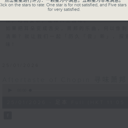
点击星星进行评分：一颗星为不满意，五颗星为非常满意。
钢琴家李嘉龄在《寻味萧邦》节目中，带你
lick on the stars to rate: One star is for not satisfied, and Five stars 
for very satisfied.
与风格的作品。我们不单聆听，更如赴一场听
接，时而复杂，诠释人生百味。
如果把耳朵变成舌尖，萧邦的乐曲，何以像
清新？就让我们一起「历久『尝』新」，探
味！
25/01/2026
Aftertaste of Chopin 寻味萧邦
0
seconds
00:00
of
55
25/01/2026 - 足本 Full (HKT 11:05 
minutes,
0
seconds
Volume
90%