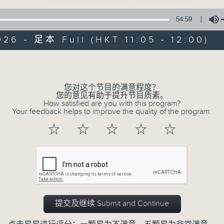
54:59
Aftertaste of Chopin 寻味萧邦
026 - 足本 Full (HKT 11:05 - 12:00)
Volume
您对这个节目的满意程度？
Aftertaste of 
您的意见有助于提升节目质素。
How satisfied are you with this program?
Your feedback helps to improve the quality of the program.
所有集数
☆
☆
☆
☆
☆
您喜欢这个节目吗?
主持人：Colleen Lee 李嘉龄
提交及继续 Submit and Continue
萧邦的音乐，何以总是历久常新？是抒情细
的交织？他的创作不仅受演奏家青睐，亦经常