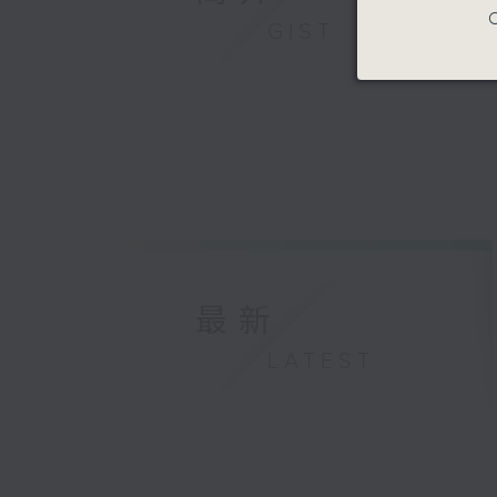
C
GIST
最新
LATEST