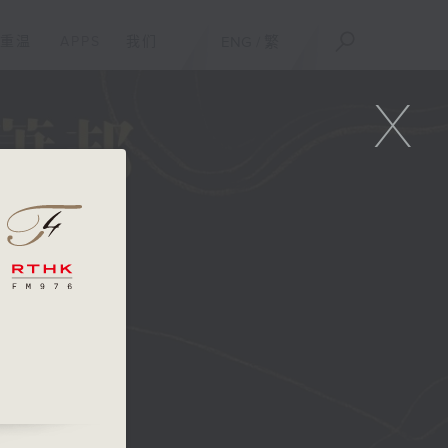
重温
APPS
我们
ENG
/
繁
X