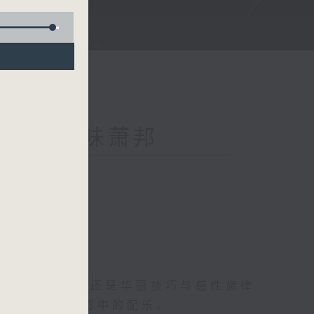
Chopin 寻味萧邦
致的浪漫忧郁，还是华丽技巧与感性旋律
成为广告或电影中的配乐。