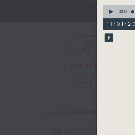
0
seconds
00:00
of
54
11/01/2
minutes,
59
seconds
90%
电台直播
简介