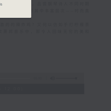
从「味道」出发，品尝钢琴诗人不同时期
is
觉的飨宴，尝尽其中丰富层次——时而直
刺激的的辣炸鸡？又何以仿如手打柠檬茶
索萧邦音乐中，那令人回味无穷的美和
55:00
- 12:00)