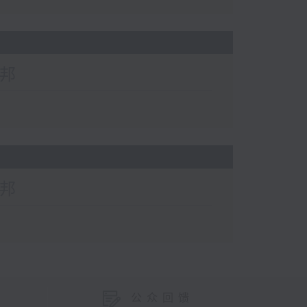
萧邦
萧邦
公众回馈